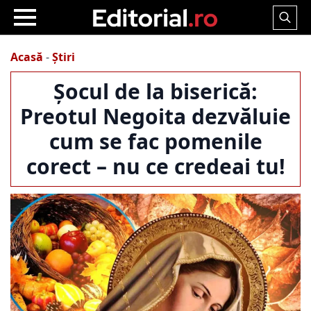
Search
for:
Acasă
-
Știri
Șocul de la biserică:
Preotul Negoita dezvăluie
cum se fac pomenile
corect – nu ce credeai tu!