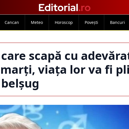
Cancan
Meteo
Horoscop
Povești
Bancuri
i care scapă cu adevăra
marți, viața lor va fi p
belșug