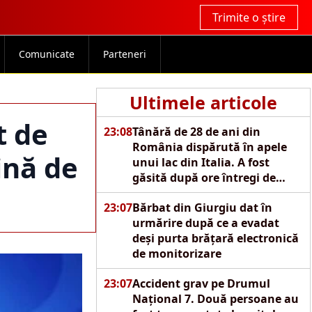
Trimite o știre
Comunicate
Parteneri
Ultimele articole
t de
23:08
Tânără de 28 de ani din
România dispărută în apele
lină de
unui lac din Italia. A fost
găsită după ore întregi de
căutări
23:07
Bărbat din Giurgiu dat în
urmărire după ce a evadat
deși purta brățară electronică
de monitorizare
23:07
Accident grav pe Drumul
Național 7. Două persoane au