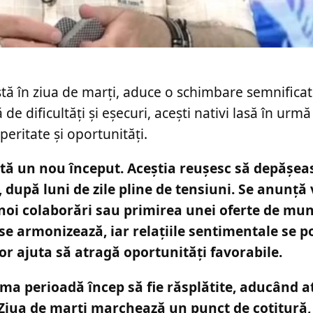
stă în ziua de marți, aduce o schimbare semnifica
 dificultăți și eșecuri, acești nativi lasă în urmă
eritate și oportunități.
intă un nou început. Aceștia reușesc să depășea
l, după luni de zile pline de tensiuni. Se anunță 
i noi colaborări sau primirea unei oferte de mu
e armonizează, iar relațiile sentimentale se p
r ajuta să atragă oportunități favorabile.
tima perioadă încep să fie răsplătite, aducând a
ă. Ziua de marți marchează un punct de cotitură,