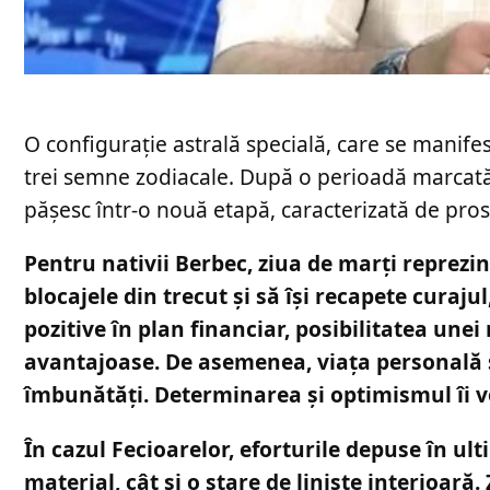
O configurație astrală specială, care se manife
trei semne zodiacale. După o perioadă marcată de
pășesc într-o nouă etapă, caracterizată de prosp
Pentru nativii Berbec, ziua de marți reprez
blocajele din trecut și să își recapete curaju
pozitive în plan financiar, posibilitatea une
avantajoase. De asemenea, viața personală s
îmbunătăți. Determinarea și optimismul îi vo
În cazul Fecioarelor, eforturile depuse în ul
material, cât și o stare de liniște interioar