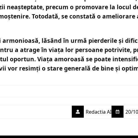
azii neașteptate, precum o promovare la locul 
moștenire. Totodată, se constată o ameliorare a
i armonioasă, lăsând în urmă pierderile și dific
entru a atrage în viața lor persoane potrivite, p
tul oportun. Viața amoroasă se poate intensific
ii vor resimți o stare generală de bine și opti
Redactia AI
20/10