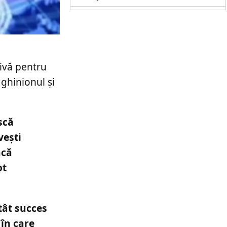
tivă pentru
 ghinionul și
scă
vești
ncă
ot
tât succes
 în care