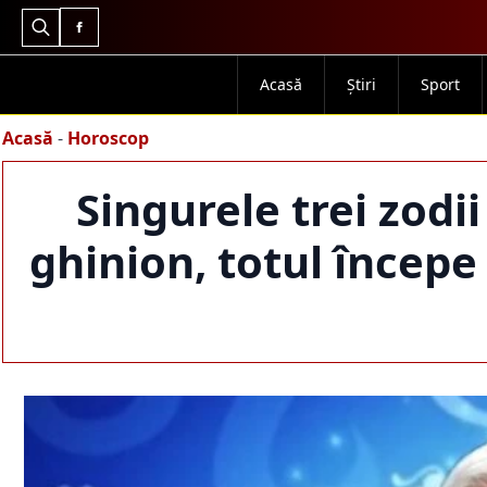
Search
for:
Acasă
Știri
Sport
Acasă
-
Horoscop
Singurele trei zodi
ghinion, totul începe 