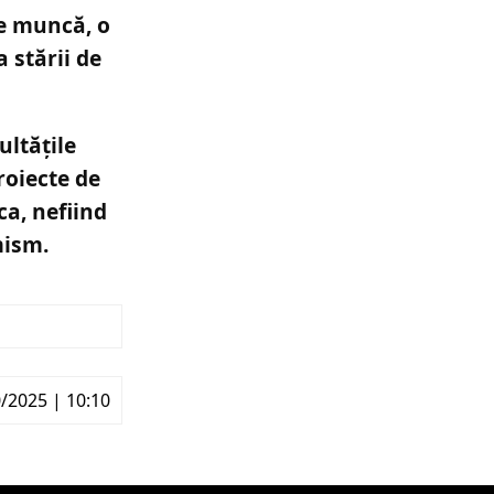
de muncă, o
 stării de
ultățile
roiecte de
a, nefiind
mism.
/2025 | 10:10