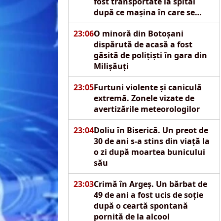
fost transportate la spital
după ce mașina în care se
aflau s-a izbit de un pod
23:06
O minoră din Botoșani
dispărută de acasă a fost
găsită de polițiști în gara din
Milișăuți
23:05
Furtuni violente și caniculă
extremă. Zonele vizate de
avertizările meteorologilor
23:04
Doliu în Biserică. Un preot de
30 de ani s-a stins din viață la
o zi după moartea bunicului
său
23:03
Crimă în Argeș. Un bărbat de
49 de ani a fost ucis de soție
după o ceartă spontană
pornită de la alcool