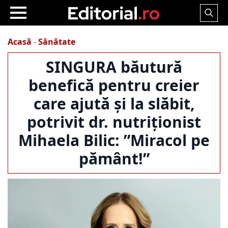
Search
for:
Acasă
-
Sănătate
SINGURA băutură
benefică pentru creier
care ajută și la slăbit,
potrivit dr. nutriționist
Mihaela Bilic: ”Miracol pe
pământ!”