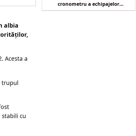
cronometru a echipajelor
SMURD la Reghin
n albia
rităților,
2. Acesta a
, trupul
fost
stabili cu