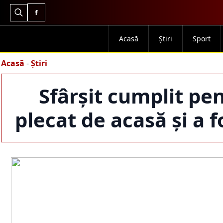
Search
for:
Acasă
Știri
Sport
Acasă
-
Știri
Sfârșit cumplit pe
plecat de acasă și a f