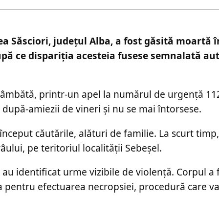
ea Săsciori, județul Alba, a fost găsită moartă î
upă ce dispariția acesteia fusese semnalată auto
le sâmbătă, printr-un apel la numărul de urgență 11
după-amiezii de vineri și nu se mai întorsese.
început căutările, alături de familie. La scurt timp
âului, pe teritoriul localității Sebeșel.
au identificat urme vizibile de violență. Corpul a 
a pentru efectuarea necropsiei, procedură care va 