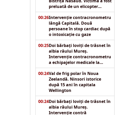
Bistrița Năsăud. Victima a fost
preluată de un elicopter
SMURD
00:26
Intervenție contracronometru
lângă Capitală. Două
persoane în stop cardiac după
o intoxicație cu gaze
00:25
Doi bărbați loviți de trăsnet în
albia râului Mureș.
Intervenție contracronometru
a echipajelor medicale la
Reghin
00:24
Val de frig polar în Noua
Zeelandă. Ninsori istorice
după 15 ani în capitala
Wellington
00:24
Doi bărbați loviți de trăsnet în
albia râului Mureș.
Intervenție contră