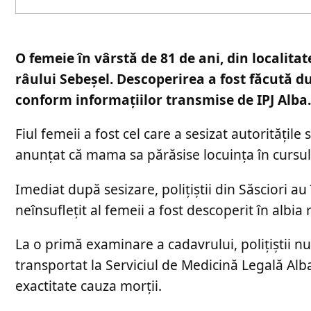
O femeie în vârstă de 81 de ani, din localitat
râului Sebeșel. Descoperirea a fost făcută d
conform informațiilor transmise de IPJ Alba.
Fiul femeii a fost cel care a sesizat autorități
anunțat că mama sa părăsise locuința în cursul 
Imediat după sesizare, polițiștii din Săsciori au 
neînsuflețit al femeii a fost descoperit în albia r
La o primă examinare a cadavrului, polițiștii nu 
transportat la Serviciul de Medicină Legală Alb
exactitate cauza morții.