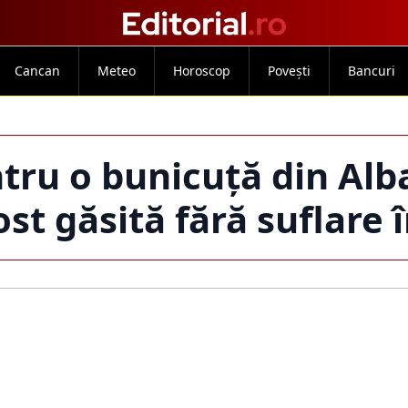
Cancan
Meteo
Horoscop
Povești
Bancuri
ntru o bunicuță din Alb
ost găsită fără suflare î