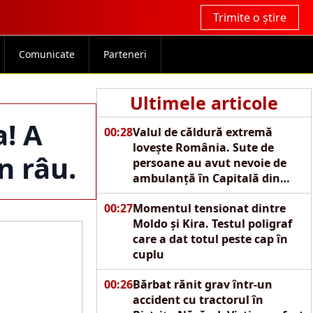
Trimite o știre
Comunicate
Parteneri
Ultimele articole
a! A
00:28
Valul de căldură extremă
lovește România. Sute de
n râu.
persoane au avut nevoie de
ambulanță în Capitală din
cauza caniculei
00:27
Momentul tensionat dintre
Moldo și Kira. Testul poligraf
care a dat totul peste cap în
cuplu
00:26
Bărbat rănit grav într-un
accident cu tractorul în