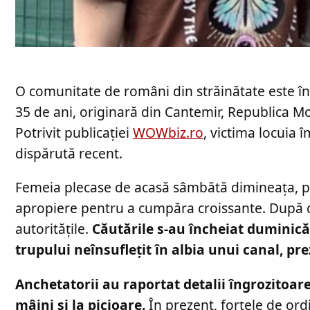
O comunitate de români din străinătate este în
35 de ani, originară din Cantemir, Republica Mo
Potrivit publicației
WOWbiz.ro
, victima locuia 
dispărută recent.
Femeia plecase de acasă sâmbătă dimineața, pe 
apropiere pentru a cumpăra croissante. După ce 
autoritățile.
Căutările s-au încheiat duminică
trupului neînsuflețit în albia unui canal, p
Anchetatorii au raportat detalii îngrozitoare 
mâini și la picioare.
În prezent, forțele de ord