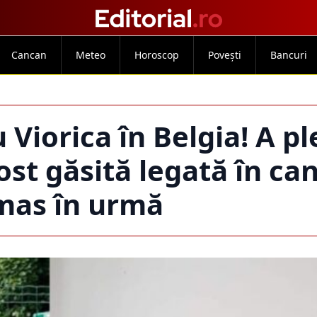
Cancan
Meteo
Horoscop
Povești
Bancuri
 Viorica în Belgia! A pl
ost găsită legată în can
mas în urmă