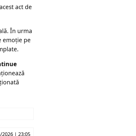
acest act de
ală. În urma
e emoție pe
mplate.
ntinue
nționează
ționată
/2026 | 23:05