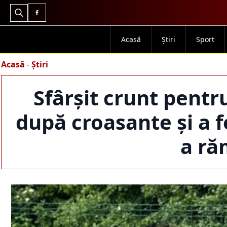
Search
for:
Acasă
Știri
Sport
Acasă
-
Știri
Sfârșit crunt pentru
după croasante și a f
a ră