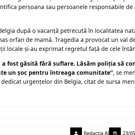
dentifica persoana sau persoanele responsabile de 
Belgia după o vacanță petrecută în localitatea nat
ămas orfan de mamă. Tragedia a provocat un val d
ii locale și-au exprimat regretul față de cele întâ
a a fost găsită fără suflare. Lăsăm poliția să co
ste un șoc pentru întreaga comunitate”
, se me
dedicat urgențelor din Belgia, citat de sursa men
Redactia AI
23/05