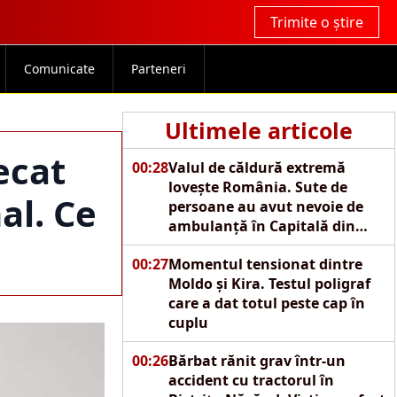
Trimite o știre
Comunicate
Parteneri
Ultimele articole
ecat
00:28
Valul de căldură extremă
lovește România. Sute de
al. Ce
persoane au avut nevoie de
ambulanță în Capitală din
cauza caniculei
00:27
Momentul tensionat dintre
Moldo și Kira. Testul poligraf
care a dat totul peste cap în
cuplu
00:26
Bărbat rănit grav într-un
accident cu tractorul în