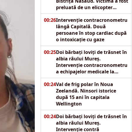
Bistrița Năsăud. Victima a fost
preluată de un elicopter
SMURD
00:26
Intervenție contracronometru
lângă Capitală. Două
persoane în stop cardiac după
o intoxicație cu gaze
00:25
Doi bărbați loviți de trăsnet în
albia râului Mureș.
Intervenție contracronometru
a echipajelor medicale la
Reghin
00:24
Val de frig polar în Noua
Zeelandă. Ninsori istorice
după 15 ani în capitala
Wellington
00:24
Doi bărbați loviți de trăsnet în
albia râului Mureș.
Intervenție contră