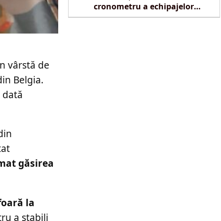
cronometru a echipajelor
SMURD la Reghin
n vârstă de
in Belgia.
e dată
din
tat
rmat găsirea
foară la
u a stabili