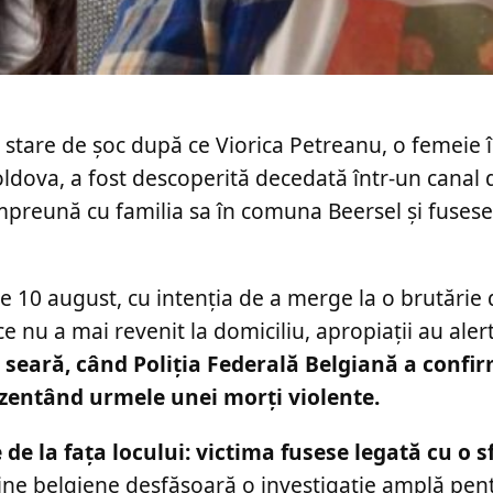
 stare de șoc după ce Viorica Petreanu, o femeie î
ldova, a fost descoperită decedată într-un canal d
împreună cu familia sa în comuna Beersel și fuses
10 august, cu intenția de a merge la o brutărie 
nu a mai revenit la domiciliu, apropiații au aler
 seară, când Poliția Federală Belgiană a confi
rezentând urmele unei morți violente.
de la fața locului: victima fusese legată cu o s
ine belgiene desfășoară o investigație amplă pentr