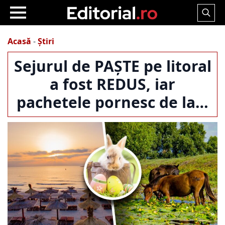
Search
for:
Acasă
-
Știri
Sejurul de PAȘTE pe litoral
a fost REDUS, iar
pachetele pornesc de la…