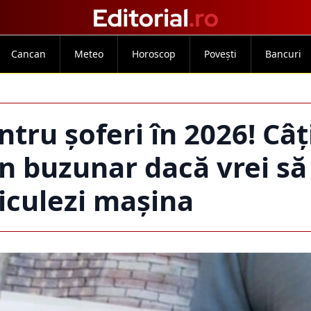
Cancan
Meteo
Horoscop
Povești
Bancuri
tru șoferi în 2026! Câț
in buzunar dacă vrei să 
iculezi mașina