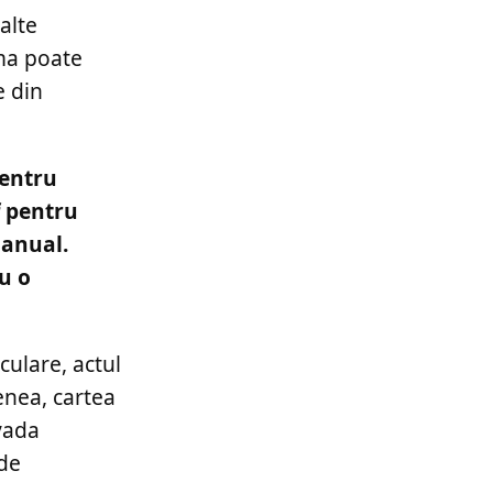
alte
uma poate
e din
pentru
f pentru
 anual.
ru o
culare, actul
menea, cartea
ovada
 de