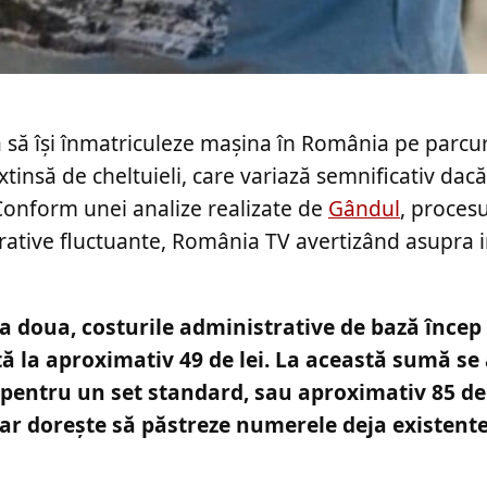
ă să își înmatriculeze mașina în România pe parcur
tinsă de cheltuieli, care variază semnificativ dacă
. Conform unei analize realizate de
Gândul
, procesu
istrative fluctuante, România TV avertizând asupra
 doua, costurile administrative de bază încep
tă la aproximativ 49 de lei. La această sumă s
i pentru un set standard, sau aproximativ 85 de 
ar dorește să păstreze numerele deja existent