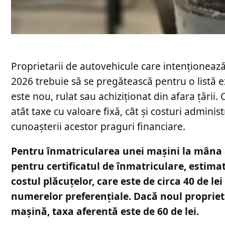
Proprietarii de autovehicule care intenționeaz
2026 trebuie să se pregătească pentru o listă ex
este nou, rulat sau achiziționat din afara țării
atât taxe cu valoare fixă, cât și costuri admin
cunoașterii acestor praguri financiare.
Pentru înmatricularea unei mașini la mâna a
pentru certificatul de înmatriculare, estima
costul plăcuțelor, care este de circa 40 de le
numerelor preferențiale. Dacă noul propriet
mașină, taxa aferentă este de 60 de lei.