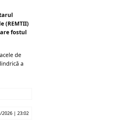
tarul
le (REMTII)
care fostul
oacele de
lindrică a
/2026 | 23:02