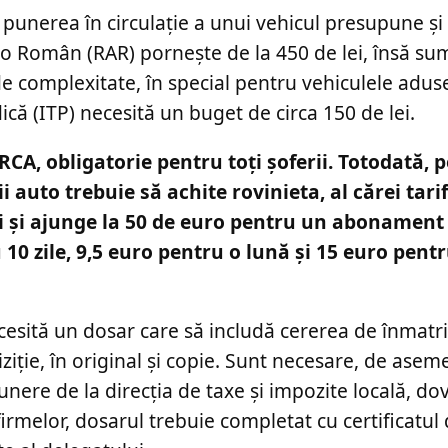
punerea în circulație a unui vehicul presupune și 
 Auto Român (RAR) pornește de la 450 de lei, însă s
de complexitate, în special pentru vehiculele adus
ă (ITP) necesită un buget de circa 150 de lei.
CA, obligatorie pentru toți șoferii. Totodată, 
 auto trebuie să achite rovinieta, al cărei tari
zi și ajunge la 50 de euro pentru un abonament
 10 zile, 9,5 euro pentru o lună și 15 euro pent
esită un dosar care să includă cererea de înmatri
iziție, în original și copie. Sunt necesare, de ase
punere de la direcția de taxe și impozite locală, d
 firmelor, dosarul trebuie completat cu certificatul