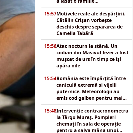
a lăsat o familie
îngenuncheată de durere
15:57
Motivele reale ale despărțirii.
Cătălin Crișan vorbește
deschis despre separarea de
Camelia Tabără
15:56
Atac nocturn la stână. Un
cioban din Masivul Iezer a fost
mușcat de urs în timp ce își
apăra oile
15:54
România este împărțită între
caniculă extremă și vijelii
puternice. Meteorologii au
emis cod galben pentru mai
multe regiuni
15:48
Intervenție contracronometru
la Târgu Mureș. Pompieri
chemați în sala de operație
pentru a salva mâna unui