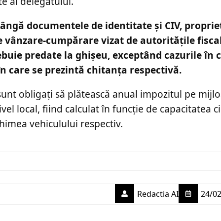
te al delegatului.
ângă documentele de identitate și CIV, proprie
e vânzare-cumpărare vizat de autoritățile fisca
rebuie predate la ghișeu, exceptând cazurile în 
în care se prezintă chitanța respectivă.
 sunt obligați să plătească anual impozitul pe mijl
el local, fiind calculat în funcție de capacitatea ci
imea vehiculului respectiv.
Redactia AI
24/02