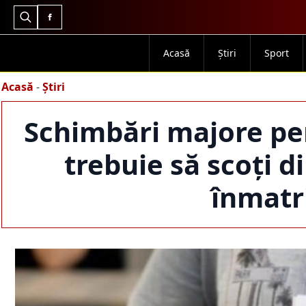
Search
for:
Acasă
Știri
Sport
Acasă
-
Știri
Schimbări majore pen
trebuie să scoți d
înmatr