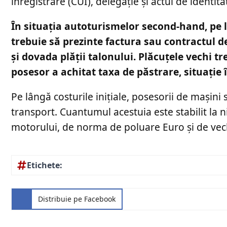
înregistrare (CUI), delegație și actul de identita
În situația autoturismelor second-hand, pe l
trebuie să prezinte factura sau contractul d
și dovada plății talonului. Plăcuțele vechi t
posesor a achitat taxa de păstrare, situație 
Pe lângă costurile inițiale, posesorii de mașini
transport. Cuantumul acestuia este stabilit la niv
motorului, de norma de poluare Euro și de vech
Etichete:
Distribuie pe Facebook