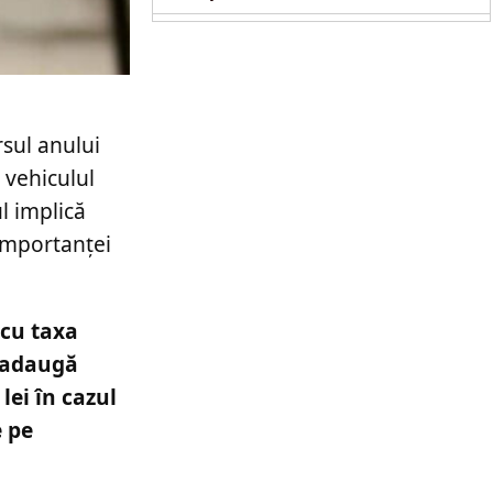
copil de doi ani
sul anului
 vehiculul
l implică
 importanței
 cu taxa
e adaugă
lei în cazul
e pe