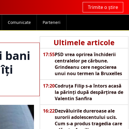
Trimite o știre
Comunicate
Parteneri
Ultimele articole
i bani
17:55
PSD vrea oprirea închiderii
centralelor pe cărbune.
îți
Grindeanu cere negocierea
unui nou termen la Bruxelles
17:20
Codruța Filip s-a întors acasă
la părinți după despărțirea de
Valentin Sanfira
16:22
Dezvăluirile dureroase ale
surorii adolescentului ucis.
Cum s-a produs tragedia care