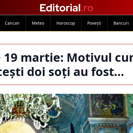
Cancan
Meteo
Horoscop
Povești
Bancuri
19 martie: Motivul cu
ești doi soți au fost…