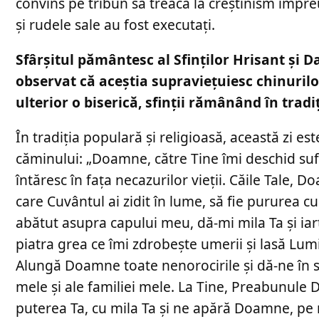
convins pe tribun să treacă la creştinism împre
şi rudele sale au fost executaţi.
Sfârşitul pământesc al Sfinţilor Hrisant şi D
observat că aceştia supravieţuiesc chinurilor,
ulterior o biserică, sfinţii rămânând în tradiţ
În tradiţia populară şi religioasă, această zi e
căminului: „Doamne, către Tine îmi deschid sufl
întăresc în fața necazurilor vieții. Căile Tale, 
care Cuvântul ai zidit în lume, să fie pururea 
abătut asupra capului meu, dă-mi mila Ta și i
piatra grea ce îmi zdrobește umerii și lasă Lumi
Alungă Doamne toate nenorocirile și dă-ne în 
mele și ale familiei mele. La Tine, Preabunule
puterea Ta, cu mila Ta și ne apără Doamne, pe m