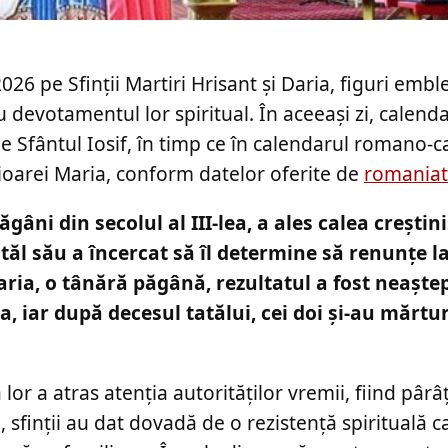
026 pe Sfinţii Martiri Hrisant şi Daria, figuri emb
 devotamentul lor spiritual. În aceeaşi zi, calend
 de Sfântul Iosif, în timp ce în calendarul romano-c
cioarei Maria, conform datelor oferite de
romaniat
ăgâni din secolul al III-lea, a ales calea creşti
atăl său a încercat să îl determine să renunţe l
aria, o tânără păgână, rezultatul a fost neaştep
, iar după decesul tatălui, cei doi şi-au mărtur
a lor a atras atenţia autorităţilor vremii, fiind pârâ
 sfinţii au dat dovadă de o rezistenţă spirituală ca