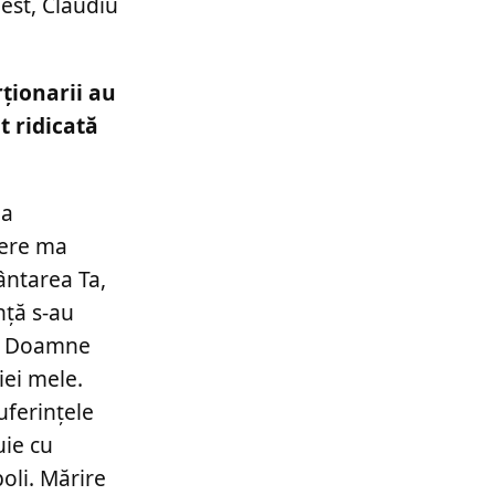
est, Claudiu
rţionarii au
t ridicată
ia
tere ma
vântarea Ta,
nță s-au
că Doamne
iei mele.
uferințele
uie cu
oli. Mărire