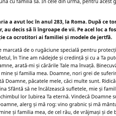
ună cu familia sa. În cele din urmă, pentru acest g
aria a avut loc în anul 283, la Roma. După ce to
 au decis să îi îngroape de vii. Pe acel loc a fos
ie ca ocrotitori ai familiei şi modele de jertfă.
ste marcată de o rugăciune specială pentru protecţ
etul, în Tine am nădejde și credință și cu a Ta pu
Doamne, arată-mi și cărările Tale ma învață. Binecu
cu mine și familia mea. Doamne, nori grei de suferi
artă Doamne, păcatele mele, căci multe sunt. Ridi
na Sfântă să ne încălzească sufletele, mie și famil
schimbul lor Iubirea Ta eternă. Vindecă Doamne s
 Doamne, alerg și mă rog: vino grabnic și mă mânt
ine și familia mea, de cel rău, de vrăjmași și de b