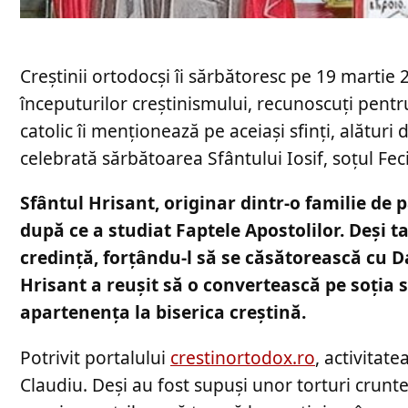
Creştinii ortodocşi îi sărbătoresc pe 19 martie 2
începuturilor creştinismului, recunoscuţi pentru
catolic îi menţionează pe aceiaşi sfinţi, alături
celebrată sărbătoarea Sfântului Iosif, soţul Fe
Sfântul Hrisant, originar dintr-o familie de p
după ce a studiat Faptele Apostolilor. Deşi t
credinţă, forţându-l să se căsătorească cu D
Hrisant a reuşit să o convertească pe soţia sa
apartenenţa la biserica creştină.
Potrivit portalului
crestinortodox.ro
, activitate
Claudiu. Deşi au fost supuşi unor torturi crunte,