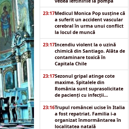
vedea ieftinirile la pompă
23:17
Medicul Monica Pop susține că
a suferit un accident vascular
cerebral în urma unui conflict
la locul de muncă
23:17
Incendiu violent la o uzină
chimică din Santiago. Alăta de
contaminare toxică în
Capitala Chile
23:17
Sezonul gripal atinge cote
maxime. Spitalele din
România sunt suprasolicitate
de pacienți cu infecții
respiratorii acute
23:16
Trupul româncei ucise în Italia
a fost repatriat. Familia i-a
organizat înmormântarea în
localitatea natală