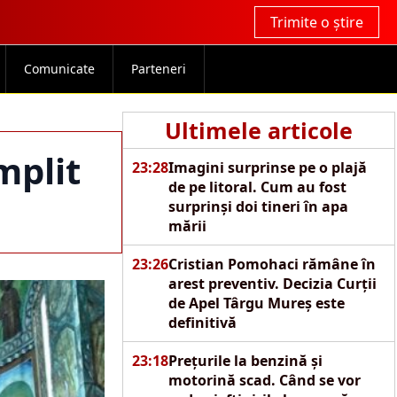
Trimite o știre
Comunicate
Parteneri
Ultimele articole
mplit
23:28
Imagini surprinse pe o plajă
de pe litoral. Cum au fost
surprinși doi tineri în apa
mării
23:26
Cristian Pomohaci rămâne în
arest preventiv. Decizia Curții
de Apel Târgu Mureș este
definitivă
23:18
Prețurile la benzină și
motorină scad. Când se vor