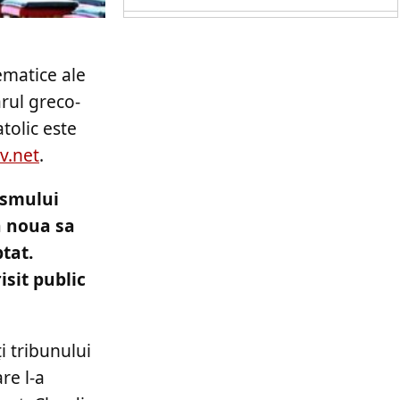
lematice ale
arul greco-
atolic este
v.net
.
nismului
a noua sa
tat.
isit public
ţi tribunului
re l-a