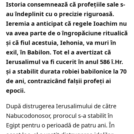
Istoria consemnează că profețiile sale s-
au îndeplinit cu o precizie riguroasă.
Ieremia a anticipat că regele Ioachim nu
va avea parte de o îngropăciune ritualică
și că fiul acestuia, Iehonia, va muri în
exil, în Babilon. Tot el a avertizat că
Ierusalimul va fi cucerit în anul 586 î.Hr.
și a stabilit durata robiei babilonice la 70
de ani, contrazicând falșii profeți ai
epocii.
După distrugerea Ierusalimului de către
Nabucodonosor, prorocul s-a stabilit în
Egipt pentru o perioadă de patru ani. În