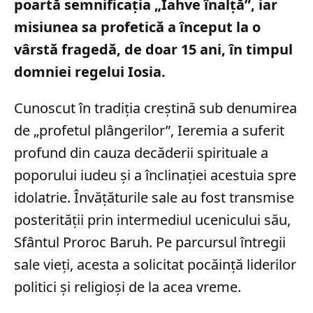
poartă semnificația „Iahve înalță”, iar
misiunea sa profetică a început la o
vârstă fragedă, de doar 15 ani, în timpul
domniei regelui Iosia.
Cunoscut în tradiția creștină sub denumirea
de „profetul plângerilor”, Ieremia a suferit
profund din cauza decăderii spirituale a
poporului iudeu și a înclinației acestuia spre
idolatrie. Învățăturile sale au fost transmise
posterității prin intermediul ucenicului său,
Sfântul Proroc Baruh. Pe parcursul întregii
sale vieți, acesta a solicitat pocăință liderilor
politici și religioși de la acea vreme.