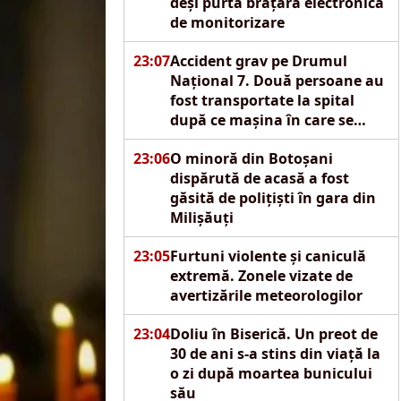
deși purta brățară electronică
de monitorizare
23:07
Accident grav pe Drumul
Național 7. Două persoane au
fost transportate la spital
după ce mașina în care se
aflau s-a izbit de un pod
23:06
O minoră din Botoșani
dispărută de acasă a fost
găsită de polițiști în gara din
Milișăuți
23:05
Furtuni violente și caniculă
extremă. Zonele vizate de
avertizările meteorologilor
23:04
Doliu în Biserică. Un preot de
30 de ani s-a stins din viață la
o zi după moartea bunicului
său