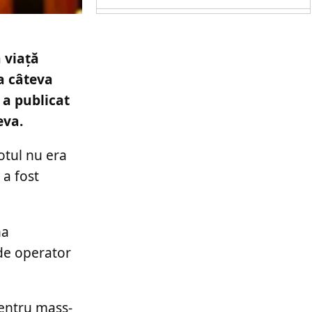
n viață
la câteva
 a publicat
eva.
otul nu era
 a fost
na
 de operator
pentru mass-