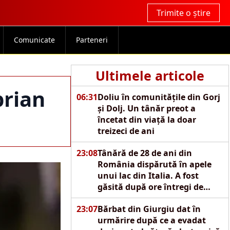
Trimite o știre
Comunicate
Parteneri
Ultimele articole
prian
06:31
Doliu în comunitățile din Gorj
și Dolj. Un tânăr preot a
încetat din viață la doar
treizeci de ani
23:08
Tânără de 28 de ani din
România dispărută în apele
unui lac din Italia. A fost
găsită după ore întregi de
căutări
23:07
Bărbat din Giurgiu dat în
urmărire după ce a evadat