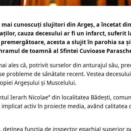
 mai cunoscuți slujitori din Argeș, a încetat di
ților, cauza decesului ar fi un infarct, suferit 
le premergătoare, acesta a slujit în parohia sa și
 hramul de toamnă al Sfintei Cuvioase Parasch
 ales că, potrivit surselor din anturajul său, pre
se probleme de sănătate recent. Vestea decesului
opiei Argeșului și Muscelului.
ntul Ierarh Nicolae” din localitatea Bădești, comu
 implicat activ în proiecte media, având calitatea
i, deținea funcția de inspector eparhial superior 