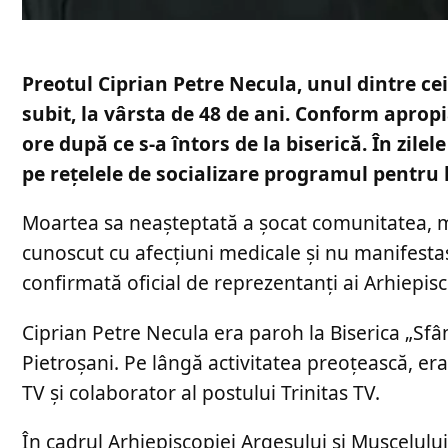
Preotul Ciprian Petre Necula, unul dintre cei
subit, la vârsta de 48 de ani. Conform apropia
ore după ce s-a întors de la biserică. În zile
pe rețelele de socializare programul pentru
Moartea sa neașteptată a șocat comunitatea, mai
cunoscut cu afecțiuni medicale și nu manifesta
confirmată oficial de reprezentanți ai Arhiepisc
Ciprian Petre Necula era paroh la Biserica „Sfâ
Pietroșani. Pe lângă activitatea preoțească, era
TV și colaborator al postului Trinitas TV.
În cadrul Arhiepiscopiei Argeșului și Muscelulu