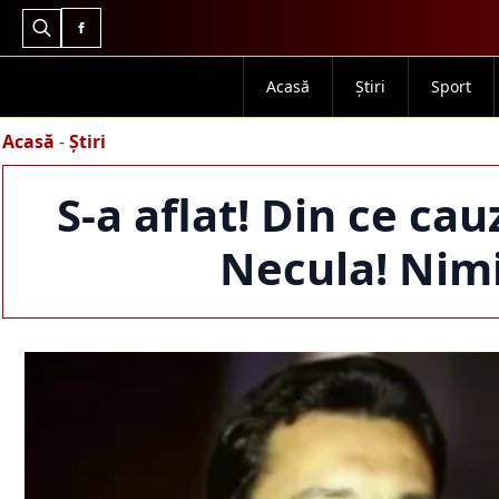
Search
for:
Acasă
Știri
Sport
Acasă
-
Știri
S-a aflat! Din ce ca
Necula! Nimi