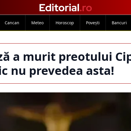
Cancan
Meteo
Horoscop
Povești
Bancuri
uză a murit preotului Ci
c nu prevedea asta!