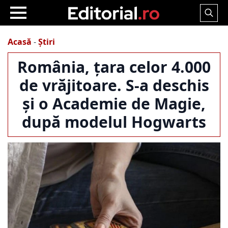
Search
for:
Acasă
-
Știri
România, țara celor 4.000
de vrăjitoare. S-a deschis
și o Academie de Magie,
după modelul Hogwarts