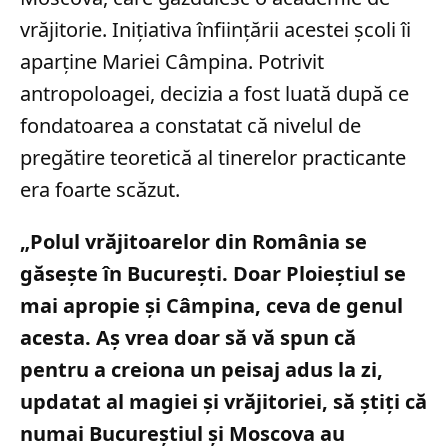
vrăjitorie. Inițiativa înființării acestei școli îi
aparține Mariei Câmpina. Potrivit
antropoloagei, decizia a fost luată după ce
fondatoarea a constatat că nivelul de
pregătire teoretică al tinerelor practicante
era foarte scăzut.
„Polul vrăjitoarelor din România se
găseşte în Bucureşti. Doar Ploieştiul se
mai apropie şi Câmpina, ceva de genul
acesta. Aş vrea doar să vă spun că
pentru a creiona un peisaj adus la zi,
updatat al magiei şi vrăjitoriei, să ştiţi că
numai Bucureştiul şi Moscova au