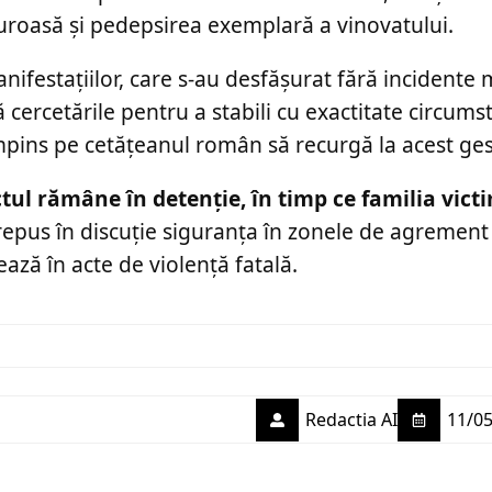
iguroasă și pedepsirea exemplară a vinovatului.
nifestațiilor, care s-au desfășurat fără incidente 
 cercetările pentru a stabili cu exactitate circums
 împins pe cetățeanul român să recurgă la acest ge
tul rămâne în detenție, în timp ce familia victi
repus în discuție siguranța în zonele de agrement 
ază în acte de violență fatală.
Redactia AI
11/05