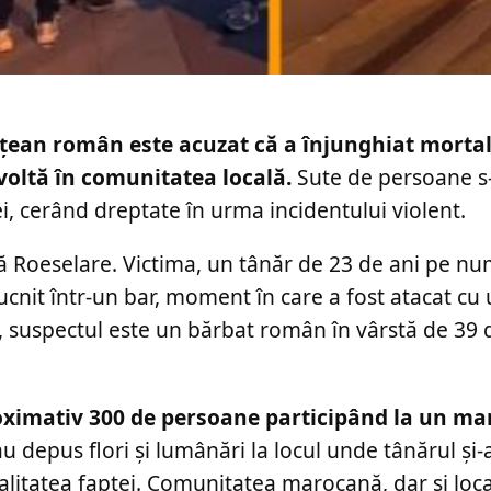
ățean român este acuzat că a înjunghiat morta
voltă în comunitatea locală.
Sute de persoane s
, cerând dreptate în urma incidentului violent.
nă Roeselare. Victima, un tânăr de 23 de ani pe n
ucnit într-un bar, moment în care a fost atacat cu u
, suspectul este un bărbat român în vârstă de 39 d
oximativ 300 de persoane participând la un marș
au depus flori și lumânări la locul unde tânărul și-
litatea faptei. Comunitatea marocană, dar și local