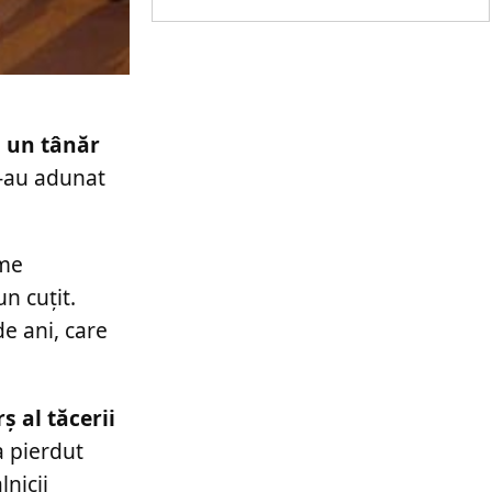
l un tânăr
-au adunat
ume
n cuțit.
e ani, care
 al tăcerii
a pierdut
nicii