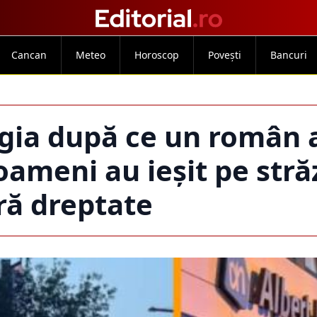
Cancan
Meteo
Horoscop
Povești
Bancuri
lgia după ce un român 
oameni au ieșit pe stră
ră dreptate