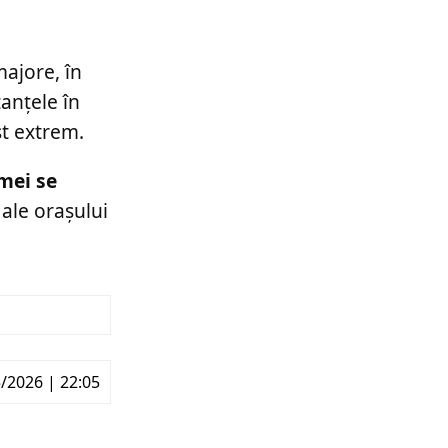
majore, în
tanțele în
st extrem.
mei se
ale orașului
/2026 | 22:05