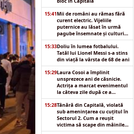
bloc în Capitală
15:41
Mii de români au rămas fără
curent electric. Vijeliile
puternice au lăsat în urmă
pagube însemnate și culturi
distruse
15:33
Doliu în lumea fotbalului.
Tatăl lui Lionel Messi s-a stins
din viață la vârsta de 68 de ani
15:29
Laura Cosoi a împlinit
unsprezece ani de căsnicie.
Actrița a marcat evenimentul
la câteva zile după ce a
devenit mamă pentru a cincea
15:28
Tânără din Capitală, violată
oară
sub amenințarea cu cuțitul în
Sectorul 2. Cum a reușit
victima să scape din mâinile
agresorului