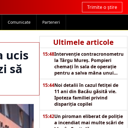
Trimite o știre
Comunicate
Parteneri
Ultimele articole
a ucis
15:48
Intervenție contracronometru
la Târgu Mureș. Pompieri
zi să
chemați în sala de operație
pentru a salva mâna unui
copil de doi ani
15:44
Noi detalii în cazul fetiței de
11 ani din Bacău găsită vie.
Ipoteza familiei privind
dispariția copilei
15:42
Un piroman eliberat de poliție
a incendiat mai multe scări de