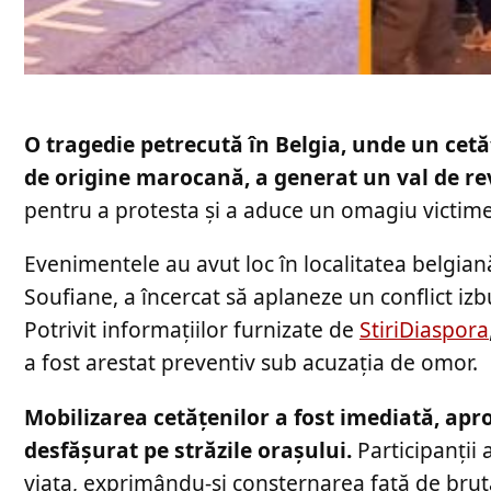
O tragedie petrecută în Belgia, unde un cet
de origine marocană, a generat un val de re
pentru a protesta și a aduce un omagiu victimei
Evenimentele au avut loc în localitatea belgia
Soufiane, a încercat să aplaneze un conflict izb
Potrivit informațiilor furnizate de
StiriDiaspora
a fost arestat preventiv sub acuzația de omor.
Mobilizarea cetățenilor a fost imediată, apr
desfășurat pe străzile orașului.
Participanții 
viața, exprimându-și consternarea față de bruta