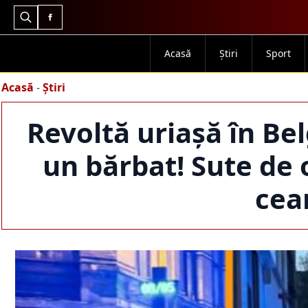
Search
for:
Acasă
Știri
Sport
Acasă
-
Știri
Revoltă uriașă în Be
un bărbat! Sute de 
cea