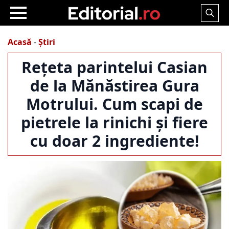
Search
for:
Acasă
-
Știri
Rețeta parintelui Casian
de la Mănăstirea Gura
Motrului. Cum scapi de
pietrele la rinichi și fiere
cu doar 2 ingrediente!