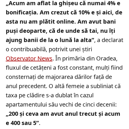
„Acum am aflat la ghişeu că numai 4% e
bonificaţia. Am crezut că 10% e şi aici, de
asta nu am plătit online. Am avut bani
puşi deoparte, că de unde să tai, nu îţi
ajung banii de la o lună la alta”
, a declarat
o contribuabilă, potrivit unei știri
Observator News
. În primăria din Oradea,
fluxul de cetățeni a fost constant, mulți fiind
consternați de majorarea dărilor față de
anul precedent. O altă femeie a subliniat că
taxa pe clădire s-a dublat în cazul
apartamentului său vechi de cinci decenii:
„200 şi ceva am avut anul trecut şi acum
e 400 sau 5”
.