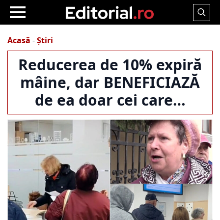
Search
for:
Acasă
-
Știri
Reducerea de 10% expiră
mâine, dar BENEFICIAZĂ
de ea doar cei care…