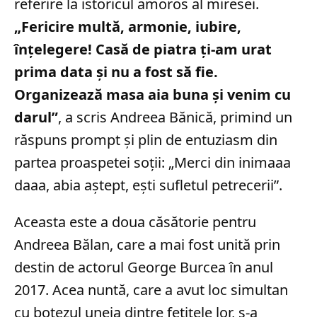
referire la istoricul amoros al miresei.
„Fericire multă, armonie, iubire,
înțelegere! Casă de piatra ți-am urat
prima data și nu a fost să fie.
Organizează masa aia buna și venim cu
darul”
, a scris Andreea Bănică, primind un
răspuns prompt și plin de entuziasm din
partea proaspetei soții: „Merci din inimaaa
daaa, abia aștept, ești sufletul petrecerii”.
Aceasta este a doua căsătorie pentru
Andreea Bălan, care a mai fost unită prin
destin de actorul George Burcea în anul
2017. Acea nuntă, care a avut loc simultan
cu botezul uneia dintre fetițele lor, s-a