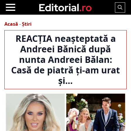
Search
for:
Acasă
-
Știri
REACȚIA neașteptată a
Andreei Bănică după
nunta Andreei Bălan:
Casă de piatră ți-am urat
și…