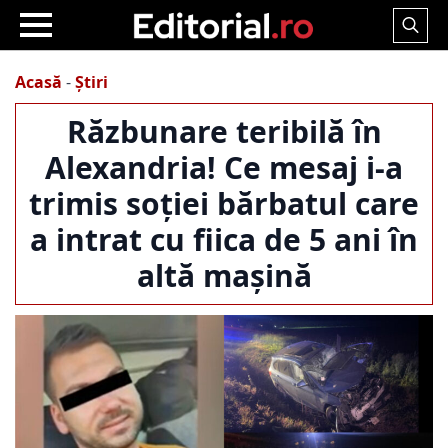
Search
for:
Acasă
-
Știri
Răzbunare teribilă în
Alexandria! Ce mesaj i-a
trimis soției bărbatul care
a intrat cu fiica de 5 ani în
altă mașină