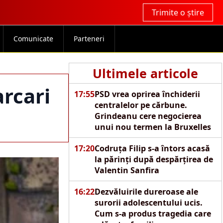
Trimite o știre
Comunicate
Parteneri
Ultimele articole
arcari
17:55
PSD vrea oprirea închiderii
centralelor pe cărbune.
Grindeanu cere negocierea
unui nou termen la Bruxelles
17:20
Codruța Filip s-a întors acasă
la părinți după despărțirea de
Valentin Sanfira
16:22
Dezvăluirile dureroase ale
surorii adolescentului ucis.
Cum s-a produs tragedia care