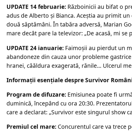
UPDATE 14 februarie:
Războinicii au bifat o p
adus de Alberto și Bianca. Aceștia au primit un 
două săptămâni. În tabăra adversă, Marian Godi
mare decât pare la televizor: „De acasă, mi se p
UPDATE 24 ianuarie:
Faimoșii au pierdut un m
abandoneze din cauza unor probleme gastrice se
hranei, căăldura exagerată, rănile… Ulcerul meu 
Informații esențiale despre Survivor Români
Program de difuzare:
Emisiunea poate fi urmăr
duminică, începând cu ora 20:30. Prezentatoru
care a declarat: „Survivor este singurul show ca
Premiul cel mare:
Concurentul care va trece pe