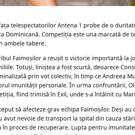
ața telespectatorilor Antena 1 probe de o duritat
ica Dominicană. Competiția este una marcată de t
 în ambele tabere.
tribul Faimoșilor a reușit o victorie importantă la j
ile. Totuși, liniștea a fost scurtă, deoarece Consil
minalizată prin vot colectiv, în timp ce Andreea 
orul imunității personale. În urma confruntării, Ol
tiția, fiind trimisă în Exil, unde s-a întâlnit cu Ma
put să afecteze grav echipa Faimoșilor. Deși au 
avut nevoie de transport la spital din cauza stări
ncă în proces de recuperare. Lupta pentru imunita