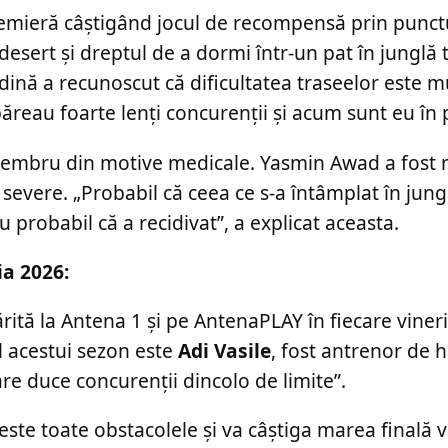
remieră câștigând jocul de recompensă prin punctu
desert și dreptul de a dormi într-un pat în junglă
nă a recunoscut că dificultatea traseelor este m
ăreau foarte lenți concurenții și acum sunt eu în 
embru din motive medicale. Yasmin Awad a fost n
vere. „Probabil că ceea ce s-a întâmplat în jungl
probabil că a recidivat”, a explicat aceasta.
a 2026:
ită la Antena 1 și pe AntenaPLAY în fiecare vineri
l acestui sezon este
Adi Vasile
, fost antrenor de 
re duce concurenții dincolo de limite”.
ste toate obstacolele și va câștiga marea finală va