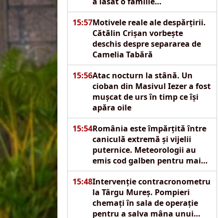
a lăsat o familie
îngenuncheată de durere
15:57
Motivele reale ale despărțirii.
Cătălin Crișan vorbește
deschis despre separarea de
Camelia Tabără
15:56
Atac nocturn la stână. Un
cioban din Masivul Iezer a fost
mușcat de urs în timp ce își
apăra oile
15:54
România este împărțită între
caniculă extremă și vijelii
puternice. Meteorologii au
emis cod galben pentru mai
multe regiuni
15:48
Intervenție contracronometru
la Târgu Mureș. Pompieri
chemați în sala de operație
pentru a salva mâna unui