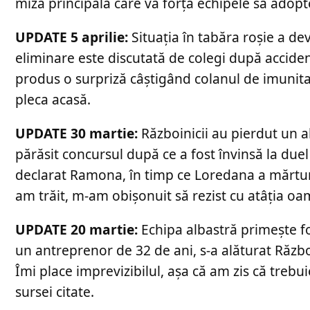
miza principală care va forța echipele să adopte
UPDATE 5 aprilie:
Situația în tabăra roșie a dev
eliminare este discutată de colegi după acciden
produs o surpriză câștigând colanul de imunita
pleca acasă.
UPDATE 30 martie:
Războinicii au pierdut un 
părăsit concursul după ce a fost învinsă la du
declarat Ramona, în timp ce Loredana a mărturi
am trăit, m-am obișonuit să rezist cu atâția oam
UPDATE 20 martie:
Echipa albastră primește fo
un antreprenor de 32 de ani, s-a alăturat Războ
Îmi place imprevizibilul, așa că am zis că trebu
sursei citate.