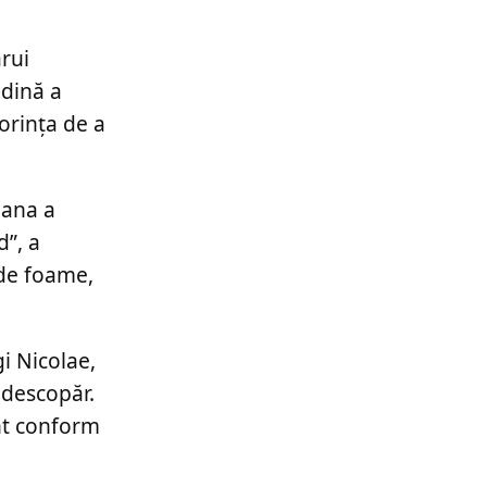
ărui
odină a
orința de a
dana a
d”, a
 de foame,
i Nicolae,
 descopăr.
ent conform