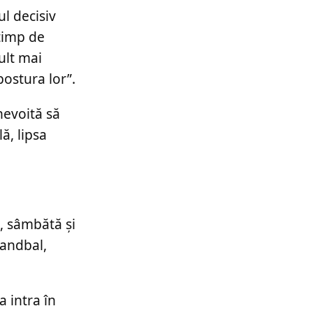
l decisiv
 timp de
ult mai
postura lor”.
evoită să
ă, lipsa
, sâmbătă și
handbal,
 intra în