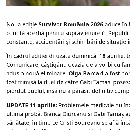
Noua ediție
Survivor România 2026
aduce în f
o luptă acerbă pentru supraviețuire în Republ
constante, accidentări și schimbări de situație
În cadrul ediției difuzate duminică, 18 aprilie, 
Comunicare, câștigând ocazia de a vorbi cu famili
adus o nouă eliminare.
Olga Barcari
a fost no
fost trimisă la duel de către Gabi Tamaș, poses
pierdut duelul, însă nu a părăsit definitiv compe
UPDATE 11 aprilie:
Problemele medicale au înce
ultima probă, Bianca Giurcanu și Gabi Tamaș au 
sănătate, în timp ce Cristi Boureanu se află î