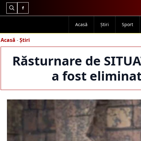
Search
for:
Acasă
Știri
Sport
Acasă
-
Știri
Răsturnare de SITUAȚ
a fost eliminat