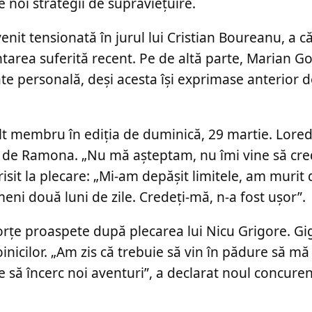
 noi strategii de supraviețuire.
enit tensionată în jurul lui Cristian Boureanu, a c
tarea suferită recent. Pe de altă parte, Marian G
te personală, deși acesta își exprimase anterior d
alt membru în ediția de duminică, 29 martie. Lore
el de Ramona. „Nu mă așteptam, nu îmi vine să cre
sit la plecare: „Mi-am depășit limitele, am murit
eni două luni de zile. Credeți-mă, n-a fost ușor”.
rțe proaspete după plecarea lui Nicu Grigore. Gig
inicilor. „Am zis că trebuie să vin în pădure să mă
ie să încerc noi aventuri”, a declarat noul concur