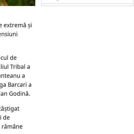
copil de doi ani
e extremă și
ensiuni
ocul de
iul Tribal a
Munteanu a
ga Barcari a
rian Godină.
câștigat
i de
te rămâne