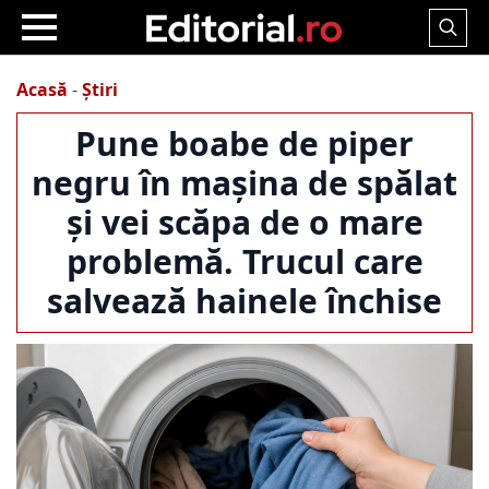
Search
for:
Acasă
-
Știri
Pune boabe de piper
negru în mașina de spălat
și vei scăpa de o mare
problemă. Trucul care
salvează hainele închise