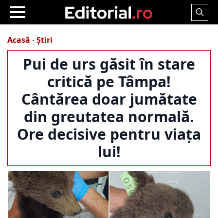
Search
for:
Acasă
-
Știri
Pui de urs găsit în stare
critică pe Tâmpa!
Cântărea doar jumătate
din greutatea normală.
Ore decisive pentru viața
lui!