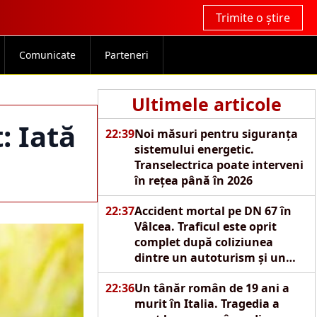
Trimite o știre
Comunicate
Parteneri
Ultimele articole
: Iată
22:39
Noi măsuri pentru siguranța
sistemului energetic.
Transelectrica poate interveni
în rețea până în 2026
22:37
Accident mortal pe DN 67 în
Vâlcea. Traficul este oprit
complet după coliziunea
dintre un autoturism și un
autocamion
22:36
Un tânăr român de 19 ani a
murit în Italia. Tragedia a