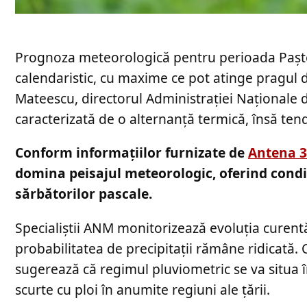
Prognoza meteorologică pentru perioada Paștelu
calendaristic, cu maxime ce pot atinge pragul de
Mateescu, directorul Administrației Naționale d
caracterizată de o alternanță termică, însă ten
Conform informațiilor furnizate de
Antena 3
domina peisajul meteorologic, oferind condiți
sărbătorilor pascale.
Specialiștii ANM monitorizează evoluția curentă
probabilitatea de precipitații rămâne ridicată. 
sugerează că regimul pluviometric se va situa î
scurte cu ploi în anumite regiuni ale țării.