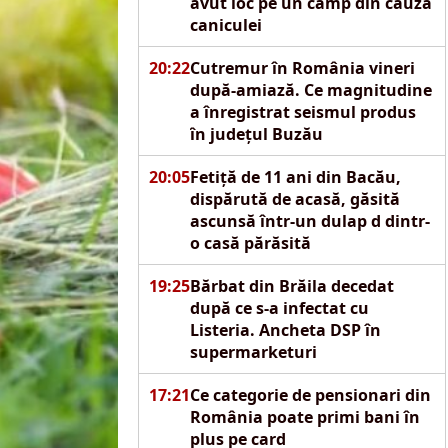
avut loc pe un câmp din cauza
caniculei
20:22
Cutremur în România vineri
după-amiază. Ce magnitudine
a înregistrat seismul produs
în județul Buzău
20:05
Fetiță de 11 ani din Bacău,
dispărută de acasă, găsită
ascunsă într-un dulap d dintr-
o casă părăsită
19:25
Bărbat din Brăila decedat
după ce s-a infectat cu
Listeria. Ancheta DSP în
supermarketuri
17:21
Ce categorie de pensionari din
România poate primi bani în
plus pe card