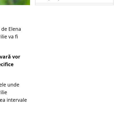
e de Elena
ie va fi
ăvară vor
cifice
nele unde
ilie
ea intervale