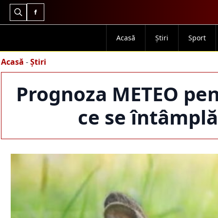
Search
for:
Acasă
Știri
Sport
Acasă
-
Știri
Prognoza METEO pentr
ce se întâmplă