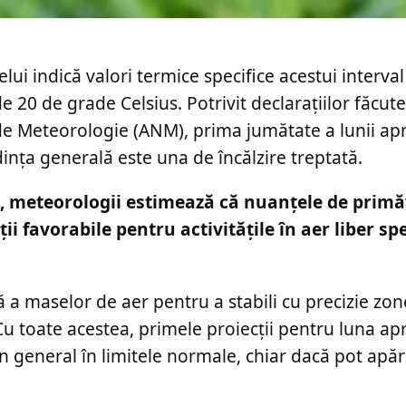
i indică valori termice specifice acestui interval
 20 de grade Celsius. Potrivit declarațiilor făcut
e Meteorologie (ANM), prima jumătate a lunii april
dința generală este una de încălzire treptată.
, meteorologii estimează că nuanțele de prim
i favorabile pentru activitățile în aer liber spe
 a maselor de aer pentru a stabili cu precizie zo
Cu toate acestea, primele proiecții pentru luna apr
n general în limitele normale, chiar dacă pot apăr