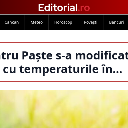
Cancan
Meteo
Horoscop
Povești
Bancuri
u Paște s-a modificat
 cu temperaturile în…