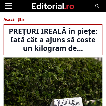
Search
for:
Acasă
-
Știri
PREȚURI IREALĂ în piețe:
Iată cât a ajuns să coste
un kilogram de…