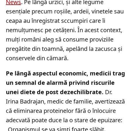
News
. Pe lângă urzici, și alte legume
esențiale precum roșiile, ardeii, vinetele sau
ceapa au înregistrat sccumpiri care îi
nemulțumesc pe cetățeni. În acest context,
mulți români aleg să consume proviziile
pregătite din toamnă, apelând la zacusca și
conservele din cămară.
Pe lângă aspectul economic, medicii trag
un semnal de alarmă privind riscurile
unei diete de post dezechilibrate.
Dr.
Irina Badrajan, medic de familie, avertizează
că eliminarea proteinelor fără o înlocuire
adecvată poate duce la o stare de epuizare:
„Organismul se va simți foarte slăbit.