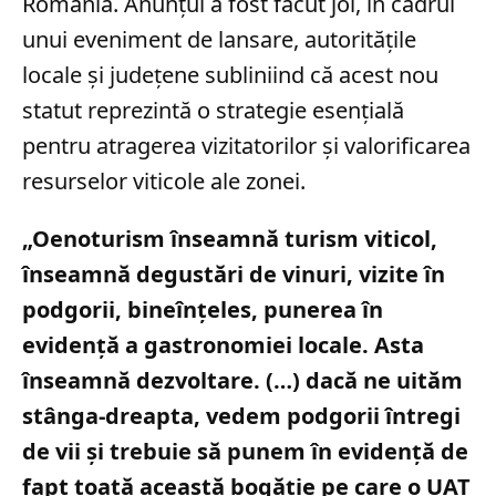
România. Anunțul a fost făcut joi, în cadrul
unui eveniment de lansare, autoritățile
locale și județene subliniind că acest nou
statut reprezintă o strategie esențială
pentru atragerea vizitatorilor și valorificarea
resurselor viticole ale zonei.
„Oenoturism înseamnă turism viticol,
înseamnă degustări de vinuri, vizite în
podgorii, bineînţeles, punerea în
evidenţă a gastronomiei locale. Asta
înseamnă dezvoltare. (…) dacă ne uităm
stânga-dreapta, vedem podgorii întregi
de vii şi trebuie să punem în evidenţă de
fapt toată această bogăţie pe care o UAT