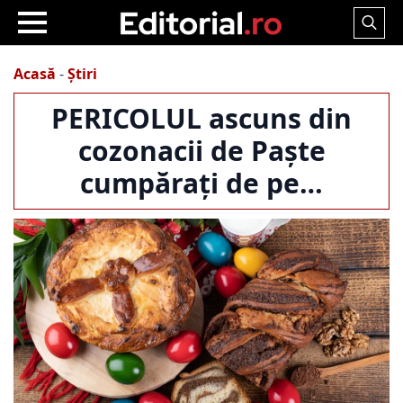
Search
for:
Acasă
-
Știri
PERICOLUL ascuns din
cozonacii de Paște
cumpărați de pe…