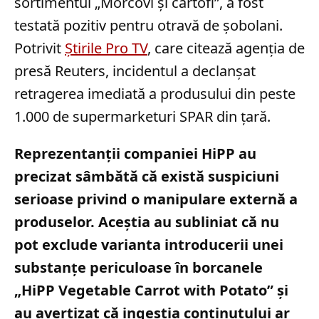
sortimentul „Morcovi și cartofi”, a fost
testată pozitiv pentru otravă de șobolani.
Potrivit
Știrile Pro TV
, care citează agenția de
presă Reuters, incidentul a declanșat
retragerea imediată a produsului din peste
1.000 de supermarketuri SPAR din țară.
Reprezentanții companiei HiPP au
precizat sâmbătă că există suspiciuni
serioase privind o manipulare externă a
produselor. Aceștia au subliniat că nu
pot exclude varianta introducerii unei
substanțe periculoase în borcanele
„HiPP Vegetable Carrot with Potato” și
au avertizat că ingestia conținutului ar