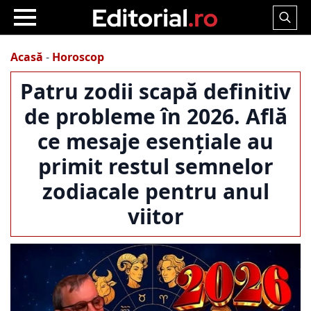
Search
for:
Acasă
-
Horoscop
Patru zodii scapă definitiv
de probleme în 2026. Află
ce mesaje esențiale au
primit restul semnelor
zodiacale pentru anul
viitor