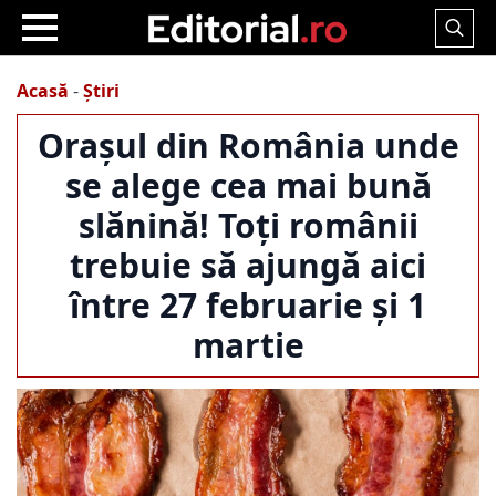
Search
for:
Acasă
-
Știri
Orașul din România unde
se alege cea mai bună
slănină! Toți românii
trebuie să ajungă aici
între 27 februarie și 1
martie