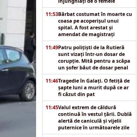
înjunghiați de o femeie
11:53
Bărbat costumat în moarte cu
coasa pe acoperișul unui
spital. A fost arestat și
amendat de magistrați
11:49
Patru polițiști de la Rutieră
sunt vizați într-un dosar de
corupție. Mită pentru a scăpa
un șofer băut de dosar penal
11:46
Tragedie în Galați. O fetiță de
șapte luni a murit după ce ar
fi căzut din pat
11:45
Valul extrem de căldură
continuă în vestul țării. Dublă
alertă de caniculă și vijelii
puternice în următoarele zile