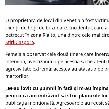
O proprietară de local din Veneția a fost victim
clienții de hoții de buzunare. Incidentul, care
petrecut în zona Rialto, una dintre cele mai circu
StiriDiaspora
.
Femeia a observat cele două tinere care încercau 
intervină, avertizându-i pe aceștia să fie atenț
agresivitate extremă: acestea au atacat-o pe pro
martorilor.
„M-au lovit cu pumnii în față și m-au împins
pentru că am îndrăznit să stric planurile lor 
publicația menționată. Agresoarele au reușit să