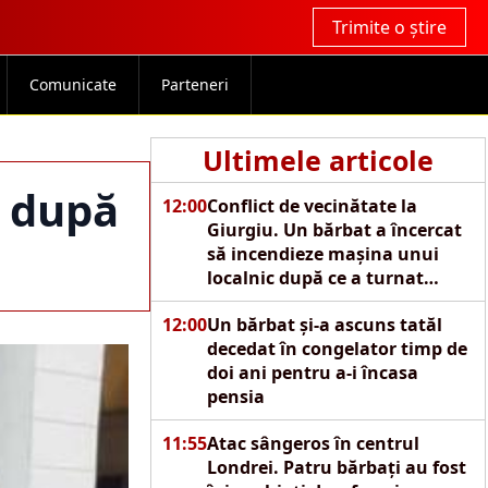
Trimite o știre
Comunicate
Parteneri
Ultimele articole
T după
12:00
Conflict de vecinătate la
Giurgiu. Un bărbat a încercat
să incendieze mașina unui
localnic după ce a turnat
motorină pe autoturism
12:00
Un bărbat și-a ascuns tatăl
decedat în congelator timp de
doi ani pentru a-i încasa
pensia
11:55
Atac sângeros în centrul
Londrei. Patru bărbați au fost