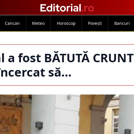
Cancan
Meteo
Horoscop
Povești
Bancuri
al a fost BĂTUTĂ CRUN
 încercat să…