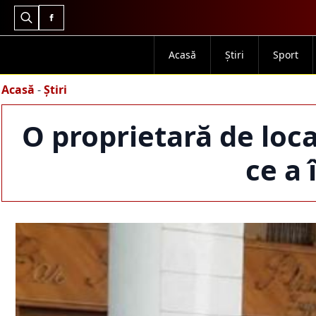
Search
for:
Acasă
Știri
Sport
Acasă
-
Știri
O proprietară de loc
ce a