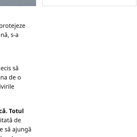
 protejeze
nă, s-a
decis să
una de o
virile
că. Totul
citată de
ne să ajungă