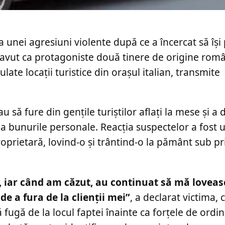
a unei agresiuni violente după ce a încercat să își
 a avut ca protagoniste două tinere de origine româ
late locații turistice din orașul italian, transmite
să fure din gențile turiștilor aflați la mese și a 
i la bunurile personale. Reacția suspectelor a fost 
prietară, lovind-o și trântind-o la pământ sub pri
, iar când am căzut, au continuat să mă loveas
de a fura de la clienții mei”
, a declarat victima, 
 fugă de la locul faptei înainte ca forțele de ordi