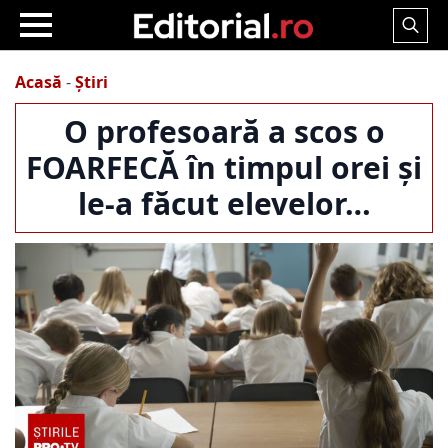
Search
for:
Acasă
-
Știri
O profesoară a scos o
FOARFECĂ în timpul orei și
le-a făcut elevelor…