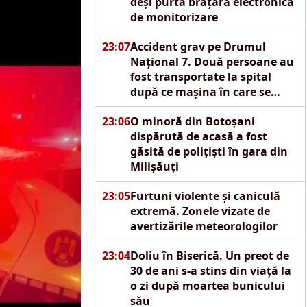
deși purta brățară electronică
de monitorizare
23:07
Accident grav pe Drumul
Național 7. Două persoane au
fost transportate la spital
după ce mașina în care se
aflau s-a izbit de un pod
23:06
O minoră din Botoșani
dispărută de acasă a fost
găsită de polițiști în gara din
Milișăuți
23:05
Furtuni violente și caniculă
extremă. Zonele vizate de
avertizările meteorologilor
23:04
Doliu în Biserică. Un preot de
30 de ani s-a stins din viață la
o zi după moartea bunicului
său