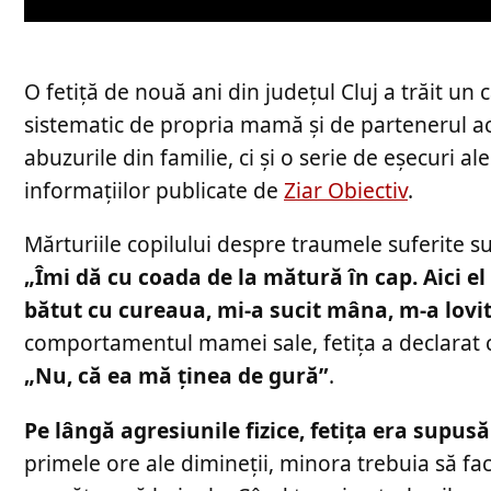
O fetiță de nouă ani din județul Cluj a trăit un
sistematic de propria mamă și de partenerul ace
abuzurile din familie, ci și o serie de eșecuri a
informațiilor publicate de
Ziar Obiectiv
.
Mărturiile copilului despre traumele suferite s
„Îmi dă cu coada de la mătură în cap. Aici el mi
bătut cu cureaua, mi-a sucit mâna, m-a lovit
comportamentul mamei sale, fetița a declarat că
„Nu, că ea mă ţinea de gură”
.
Pe lângă agresiunile fizice, fetița era supus
primele ore ale dimineții, minora trebuia să facă