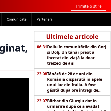
Trimite o știre
Comunicate
Parteneri
Ultimele articole
ginat,
06:31
Doliu în comunitățile din Gorj
și Dolj. Un tânăr preot a
încetat din viață la doar
treizeci de ani
23:08
Tânără de 28 de ani din
România dispărută în apele
unui lac din Italia. A fost
găsită după ore întregi de
căutări
23:07
Bărbat din Giurgiu dat în
urmărire după ce a evadat