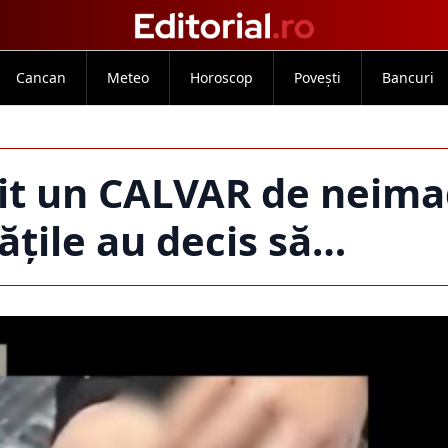
Cancan
Meteo
Horoscop
Povești
Bancuri
răit un CALVAR de neima
tățile au decis să…