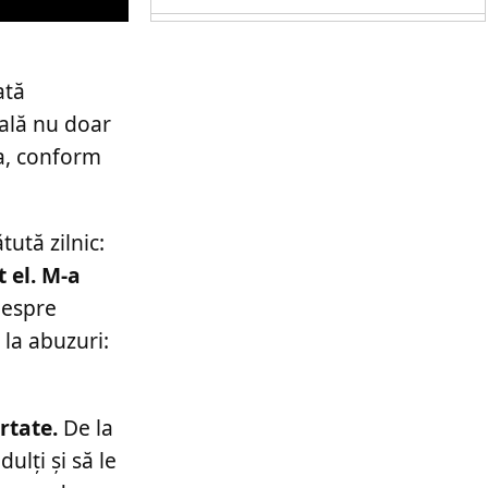
ată
eală nu doar
ra, conform
ută zilnic:
t el. M-a
despre
 la abuzuri:
rtate.
De la
ulți și să le