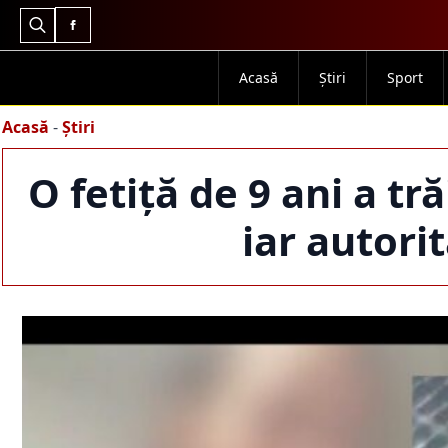
Search
for:
Acasă
Știri
Sport
Acasă
-
Știri
O fetiță de 9 ani a t
iar autori