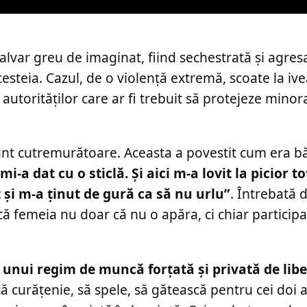
 calvar greu de imaginat, fiind sechestrată și agres
steia. Cazul, de o violență extremă, scoate la iv
le autorităților care ar fi trebuit să protejeze mino
unt cutremurătoare. Aceasta a povestit cum era băt
-a dat cu o sticlă. Şi aici m-a lovit la picior to
 şi m-a ţinut de gură ca să nu urlu”
. Întrebată 
 femeia nu doar că nu o apăra, ci chiar participa
ă unui regim de muncă forțată și privată de libe
 curățenie, să spele, să gătească pentru cei doi ad