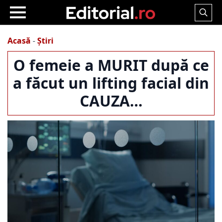
Search
for:
Acasă
-
Știri
O femeie a MURIT după ce
a făcut un lifting facial din
CAUZA…