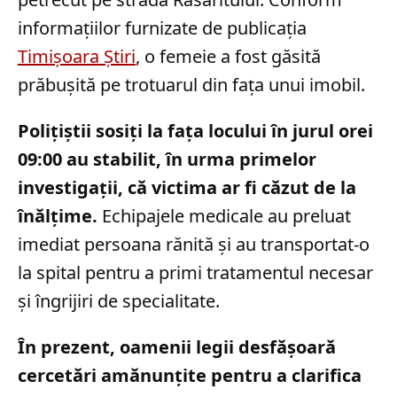
informațiilor furnizate de publicația
Timișoara Știri
, o femeie a fost găsită
prăbușită pe trotuarul din fața unui imobil.
Polițiștii sosiți la fața locului în jurul orei
09:00 au stabilit, în urma primelor
investigații, că victima ar fi căzut de la
înălțime.
Echipajele medicale au preluat
imediat persoana rănită și au transportat-o
la spital pentru a primi tratamentul necesar
și îngrijiri de specialitate.
În prezent, oamenii legii desfășoară
cercetări amănunțite pentru a clarifica