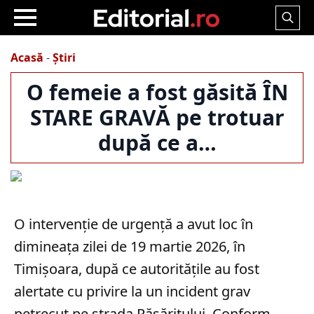
Search
for:
Acasă
-
Știri
O femeie a fost găsită ÎN
STARE GRAVĂ pe trotuar
după ce a…
O intervenție de urgență a avut loc în
dimineața zilei de 19 martie 2026, în
Timișoara, după ce autoritățile au fost
alertate cu privire la un incident grav
petrecut pe strada Răsăritului. Conform