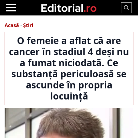
Search
for:
Acasă
-
Știri
O femeie a aflat că are
cancer în stadiul 4 deși nu
a fumat niciodată. Ce
substanță periculoasă se
ascunde în propria
locuință