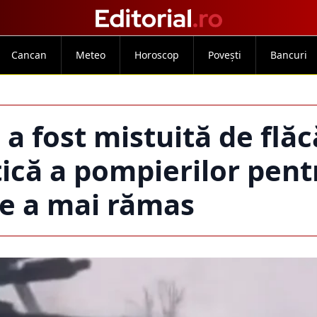
Cancan
Meteo
Horoscop
Povești
Bancuri
a fost mistuită de flăc
ică a pompierilor pent
ce a mai rămas