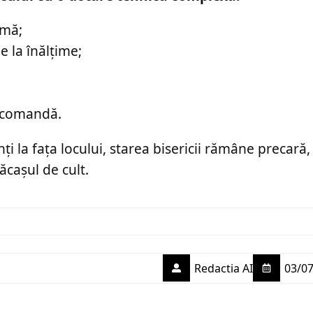
umă;
e la înălțime;
i comandă.
ți la fața locului, starea bisericii rămâne precară,
ăcașul de cult.
Redactia AI
03/07