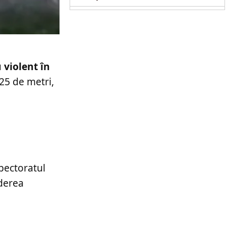
 violent în
 25 de metri,
spectoratul
nderea