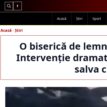
Search
for:
Acasă
Știri
Sport
Acasă
-
Știri
O biserică de lemn 
Intervenție dramat
salva 