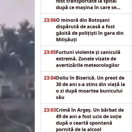
fost transportate la spital
după ce mașina în care se
aflau s-a izbit de un pod
23:06
O minoră din Botoșani
dispărută de acasă a fost
găsită de polițiști în gara din
Milișăuți
23:05
Furtuni violente și caniculă
extremă. Zonele vizate de
avertizările meteorologilor
23:04
Doliu în Biserică. Un preot de
30 de ani s-a stins din viață la
o zi după moartea bunicului
său
23:03
Crimă în Argeș. Un bărbat de
49 de ani a fost ucis de soție
după o ceartă spontană
pornită de la alcool