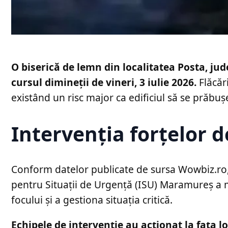
O biserică de lemn din localitatea Posta, ju
cursul dimineții de vineri, 3 iulie 2026.
Flăcări
existând un risc major ca edificiul să se prăbuș
Intervenția forțelor 
Conform datelor publicate de sursa Wowbiz.ro, au
pentru Situații de Urgență (ISU) Maramureș a m
focului și a gestiona situația critică.
Echipele de intervenție au acționat la fața 