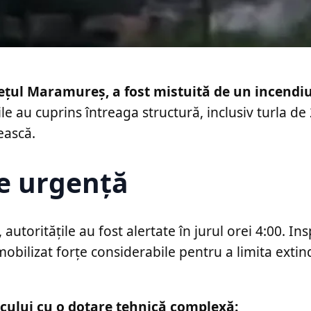
dețul Maramureș, a fost mistuită de un incendiu
le au cuprins întreaga structură, inclusiv turla de
ească.
de urgență
toritățile au fost alertate în jurul orei 4:00. In
obilizat forțe considerabile pentru a limita exti
locului cu o dotare tehnică complexă: