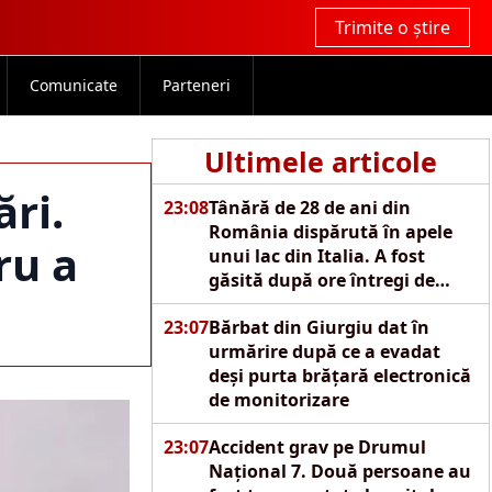
Trimite o știre
Comunicate
Parteneri
Ultimele articole
ări.
23:08
Tânără de 28 de ani din
România dispărută în apele
ru a
unui lac din Italia. A fost
găsită după ore întregi de
căutări
23:07
Bărbat din Giurgiu dat în
urmărire după ce a evadat
deși purta brățară electronică
de monitorizare
23:07
Accident grav pe Drumul
Național 7. Două persoane au