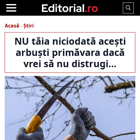
Search
for:
Acasă
-
Știri
NU tăia niciodată acești
arbuști primăvara dacă
vrei să nu distrugi…