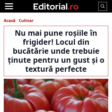
Search
for:
Acasă
-
Culinar
Nu mai pune roșiile în
frigider! Locul din
bucătărie unde trebuie
ținute pentru un gust și o
textură perfecte