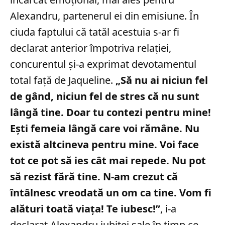
Alexandru, partenerul ei din emisiune. În
ciuda faptului că tatăl acestuia s-ar fi
declarat anterior împotriva relației,
concurentul și-a exprimat devotamentul
total față de Jaqueline.
„Să nu ai niciun fel
de gând, niciun fel de stres că nu sunt
lângă tine. Doar tu contezi pentru mine!
Ești femeia lângă care voi rămâne. Nu
există altcineva pentru mine. Voi face
tot ce pot să ies cât mai repede. Nu pot
să rezist fără tine. N-am crezut că
întâlnesc vreodată un om ca tine. Vom fi
alături toată viața! Te iubesc!”
, i-a
declarat Alexandru iubitei sale în timp ce