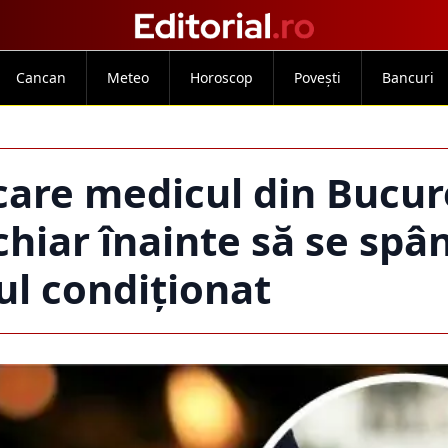
Cancan
Meteo
Horoscop
Povești
Bancuri
care medicul din Bucure
 chiar înainte să se spâ
ul condiționat