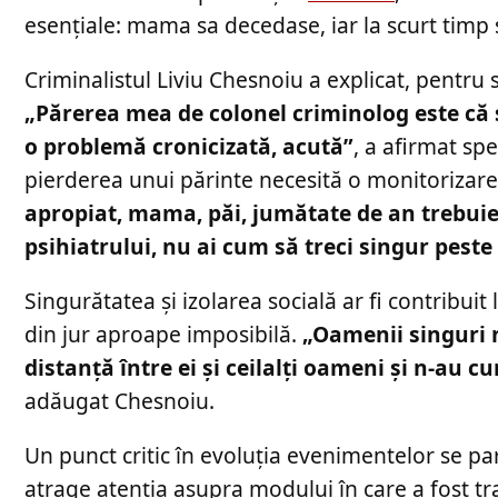
esențiale: mama sa decedase, iar la scurt timp 
Criminalistul Liviu Chesnoiu a explicat, pentr
„Părerea mea de colonel criminolog este că 
o problemă cronicizată, acută”
, a afirmat spe
pierderea unui părinte necesită o monitorizare
apropiat, mama, păi, jumătate de an trebuie 
psihiatrului, nu ai cum să treci singur peste
Singurătatea și izolarea socială ar fi contribuit
din jur aproape imposibilă.
„Oamenii singuri n
distanță între ei și ceilalți oameni și n-au 
adăugat Chesnoiu.
Un punct critic în evoluția evenimentelor se p
atrage atenția asupra modului în care a fost tr