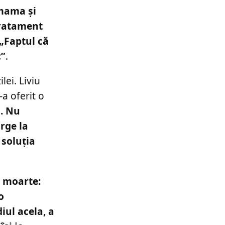
 mama și
 tratament
„Faptul că
c”
.
lei. Liviu
-a oferit o
. Nu
rge la
 soluția
e moarte:
o
iul acela, a