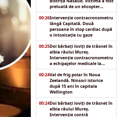
Bistrița Năsăud. Victima a fost
preluată de un elicopter
SMURD
00:26
Intervenție contracronometru
lângă Capitală. Două
persoane în stop cardiac după
o intoxicație cu gaze
00:25
Doi bărbați loviți de trăsnet în
albia râului Mureș.
Intervenție contracronometru
a echipajelor medicale la
Reghin
00:24
Val de frig polar în Noua
Zeelandă. Ninsori istorice
după 15 ani în capitala
Wellington
00:24
Doi bărbați loviți de trăsnet în
albia râului Mureș.
Intervenție contră