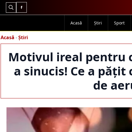
Search
for:
Acasă
Știri
Sport
Acasă
-
Știri
Motivul ireal pentru 
a sinucis! Ce a pățit
de aer