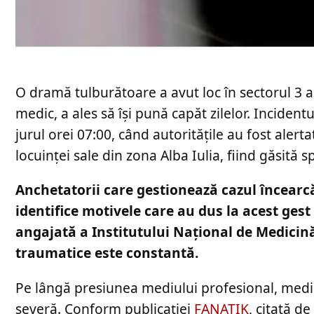
O dramă tulburătoare a avut loc în sectorul 3 a
medic, a ales să își pună capăt zilelor. Incident
jurul orei 07:00, când autoritățile au fost alert
locuinței sale din zona Alba Iulia, fiind găsită
Anchetatorii care gestionează cazul încearcă 
identifice motivele care au dus la acest gest
angajată a Institutului Național de Medicină
traumatice este constantă.
Pe lângă presiunea mediului profesional, medi
severă. Conform publicației
FANATIK
, citată de