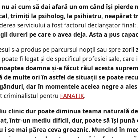
ă, nu ai cum să dai afară un om când își pierde
al, trimiți la psiholog, la psihiatru, neapărat
rderea serviciului a fost factorul declanșator final:
ii dureri pe care o avea deja. Asta a pus capa
sul s-a produs pe parcursul nopții sau spre zorii zi
ate fi legat și de specificul profesiei sale, care i
 noaptea doamna și-a făcut răul acesta suprem
de multe ori în astfel de situații se poate recu
 gânduri, dar în momentele acelea negre a ales
at criminalistul pentru
FANATIK
.
iu clinic dur poate diminua teama naturală d
t, într-un mediu dificil, dur, poate să își pună 
u i se mai părea ceva groaznic. Muncind în med