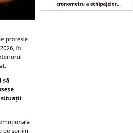
cronometru a echipajelor
SMURD la Reghin
de profesie
 2026, în
xteriorul
at.
i să
usese
situații
 emoțională
 de sprijin