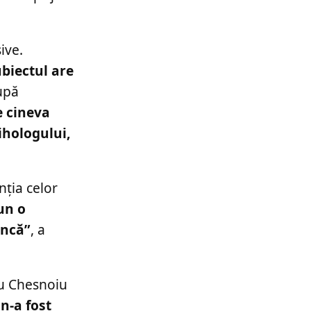
ive.
biectul are
după
e cineva
ihologului,
nția celor
un o
uncă”
, a
iu Chesnoiu
n-a fost