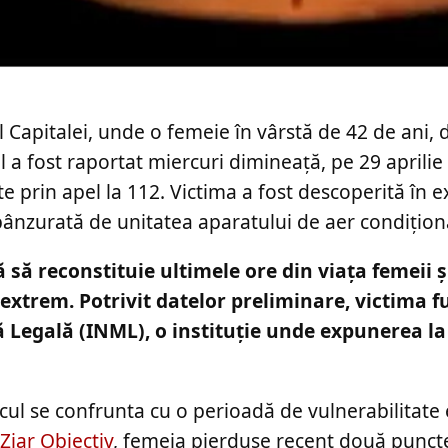
l Capitalei, unde o femeie în vârstă de 42 de ani, 
ul a fost raportat miercuri dimineață, pe 29 aprilie
ate prin apel la 112. Victima a fost descoperită în e
 spânzurată de unitatea aparatului de aer condițion
să reconstituie ultimele ore din viața femeii ș
 extrem. Potrivit datelor preliminare, victima f
 Legală (INML), o instituție unde expunerea la 
cul se confrunta cu o perioadă de vulnerabilitate
Ziar Obiectiv
, femeia pierduse recent două puncte