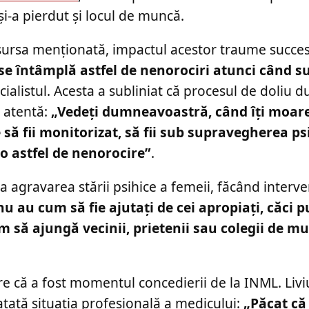
și-a pierdut și locul de muncă.
u sursa menționată, impactul acestor traume succes
se întâmplă astfel de nenorociri atunci când su
cialistul. Acesta a subliniat că procesul de doliu 
 atentă:
„Vedeți dumneavoastră, când îți moar
să fii monitorizat, să fii sub supravegherea ps
 o astfel de nenorocire”
.
 la agravarea stării psihice a femeii, făcând interve
u au cum să fie ajutați de cei apropiați, căci p
cum să ajungă vecinii, prietenii sau colegii de m
are că a fost momentul concedierii de la INML. Liv
atată situația profesională a medicului:
„Păcat că 