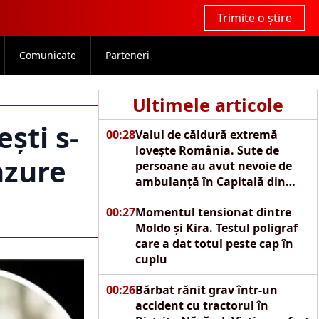
Trimite o știre
Comunicate
Parteneri
Ultimele articole
ști s-
00:28
Valul de căldură extremă
lovește România. Sute de
nzure
persoane au avut nevoie de
ambulanță în Capitală din
cauza caniculei
00:27
Momentul tensionat dintre
Moldo și Kira. Testul poligraf
care a dat totul peste cap în
cuplu
00:26
Bărbat rănit grav într-un
accident cu tractorul în