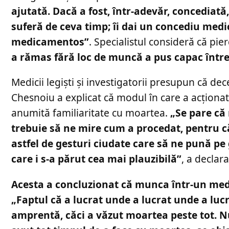
ajutată. Dacă a fost, într-adevăr, concediat
suferă de ceva timp; îi dai un concediu medic
medicamentos”
. Specialistul consideră că pie
a rămas fără loc de muncă a pus capac întreg
Medicii legiști și investigatorii presupun că dece
Chesnoiu a explicat că modul în care a acționat po
anumită familiaritate cu moartea.
„Se pare că
trebuie să ne mire cum a procedat, pentru că 
astfel de gesturi ciudate care să ne pună pe
care i s-a părut cea mai plauzibilă”
, a declar
Acesta a concluzionat că munca într-un med
„Faptul că a lucrat unde a lucrat unde a lucra
amprentă, căci a văzut moartea peste tot. N