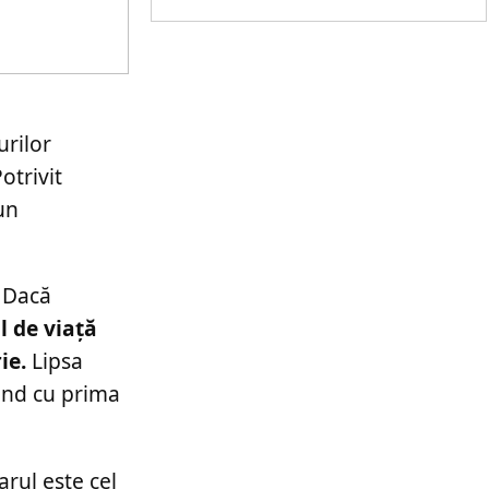
urilor
otrivit
un
. Dacă
l de viață
ie.
Lipsa
ând cu prima
rul este cel