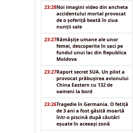
23:28
Noi imagini video din ancheta
accidentului mortal provocat
de o șoferiță beată în ziua
nunții sale
23:27
Rămășițe umane ale unor
femei, descoperite în saci pe
fundul unui lac din Republica
Moldova
23:27
Raport secret SUA. Un pilot a
provocat prăbușirea avionului
China Eastern cu 132 de
oameni la bord
23:26
Tragedie în Germania. O fetiță
de 3 ani a fost găsită moartă
într-o piscină după căutări
eșuate în aceeași zonă