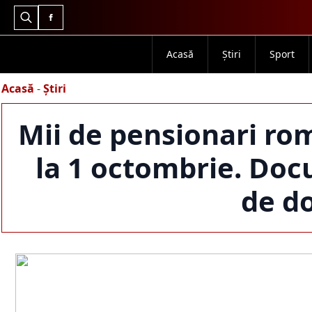
Search
for:
Acasă
Știri
Sport
Acasă
-
Știri
Mii de pensionari ro
la 1 octombrie. Doc
de do