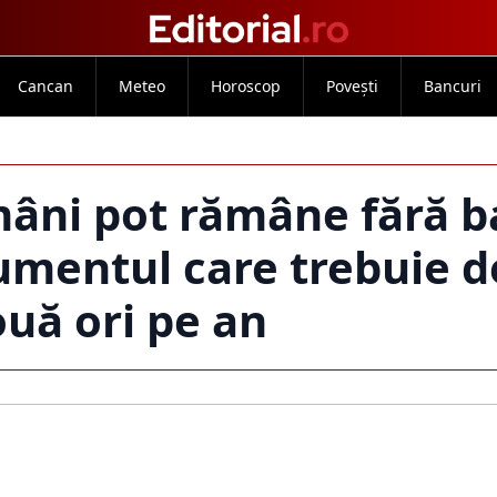
Cancan
Meteo
Horoscop
Povești
Bancuri
mâni pot rămâne fără b
umentul care trebuie 
uă ori pe an