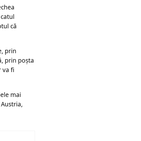
vechea
icatul
ptul că
, prin
, prin poșta
 va fi
ele mai
Austria,