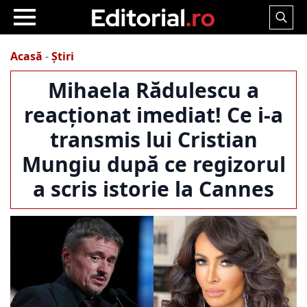
Search
for:
Acasă
-
Știri
Mihaela Rădulescu a
reacționat imediat! Ce i-a
transmis lui Cristian
Mungiu după ce regizorul
a scris istorie la Cannes