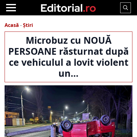
Search
for:
Acasă
-
Știri
Microbuz cu NOUĂ
PERSOANE răsturnat după
ce vehiculul a lovit violent
un…