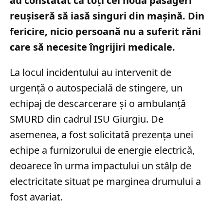
au constatat că toți cei nouă pasageri
reușiseră să iasă singuri din mașină. Din
fericire, nicio persoană nu a suferit răni
care să necesite îngrijiri medicale.
La locul incidentului au intervenit de
urgență o autospecială de stingere, un
echipaj de descarcerare și o ambulanță
SMURD din cadrul ISU Giurgiu. De
asemenea, a fost solicitată prezența unei
echipe a furnizorului de energie electrică,
deoarece în urma impactului un stâlp de
electricitate situat pe marginea drumului a
fost avariat.