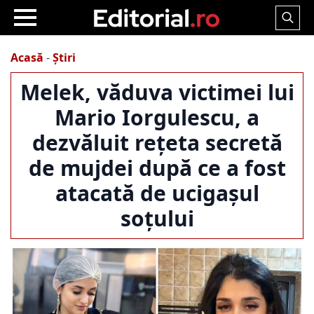
Search
for:
Acasă
-
Știri
Melek, văduva victimei lui
Mario Iorgulescu, a
dezvăluit rețeta secretă
de mujdei după ce a fost
atacată de ucigașul
soțului