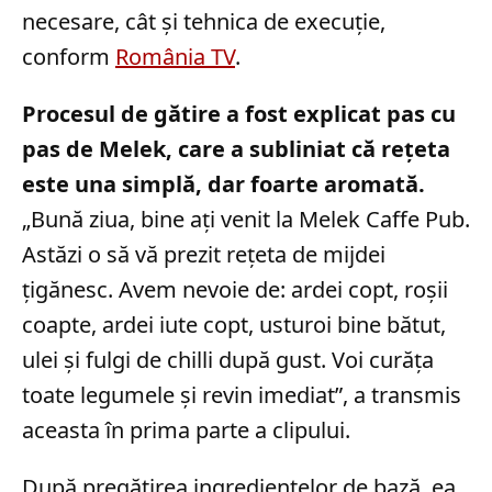
necesare, cât și tehnica de execuție,
conform
România TV
.
Procesul de gătire a fost explicat pas cu
pas de Melek, care a subliniat că rețeta
este una simplă, dar foarte aromată.
„Bună ziua, bine ați venit la Melek Caffe Pub.
Astăzi o să vă prezit rețeta de mijdei
țigănesc. Avem nevoie de: ardei copt, roșii
coapte, ardei iute copt, usturoi bine bătut,
ulei și fulgi de chilli după gust. Voi curăța
toate legumele și revin imediat”, a transmis
aceasta în prima parte a clipului.
După pregătirea ingredientelor de bază, ea