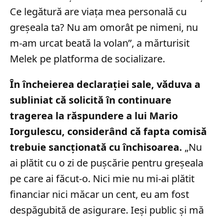
Ce legătură are viaţa mea personală cu
greşeala ta? Nu am omorât pe nimeni, nu
m-am urcat beată la volan”, a mărturisit
Melek pe platforma de socializare.
În încheierea declarației sale, văduva a
subliniat că solicită în continuare
tragerea la răspundere a lui Mario
Iorgulescu, considerând că fapta comisă
trebuie sancționată cu închisoarea.
„Nu
ai plătit cu o zi de puşcărie pentru greşeala
pe care ai făcut-o. Nici mie nu mi-ai plătit
financiar nici măcar un cent, eu am fost
despăgubită de asigurare. Ieşi public şi mă