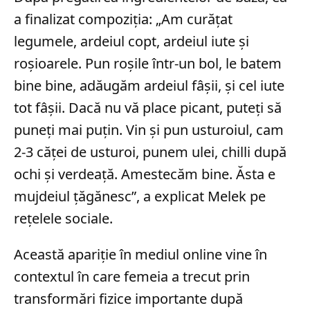
a finalizat compoziția: „Am curățat
legumele, ardeiul copt, ardeiul iute și
roșioarele. Pun roșile într-un bol, le batem
bine bine, adăugăm ardeiul fâșii, și cel iute
tot fâșii. Dacă nu vă place picant, puteți să
puneți mai puțin. Vin și pun usturoiul, cam
2-3 căței de usturoi, punem ulei, chilli după
ochi și verdeață. Amestecăm bine. Ăsta e
mujdeiul țăgănesc”, a explicat Melek pe
rețelele sociale.
Această apariție în mediul online vine în
contextul în care femeia a trecut prin
transformări fizice importante după