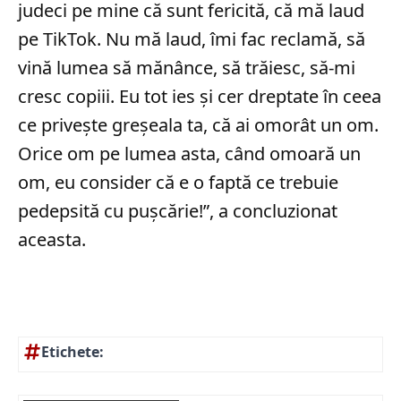
judeci pe mine că sunt fericită, că mă laud
pe TikTok. Nu mă laud, îmi fac reclamă, să
vină lumea să mănânce, să trăiesc, să-mi
cresc copiii. Eu tot ies şi cer dreptate în ceea
ce priveşte greşeala ta, că ai omorât un om.
Orice om pe lumea asta, când omoară un
om, eu consider că e o faptă ce trebuie
pedepsită cu puşcărie!”, a concluzionat
aceasta.
Etichete: