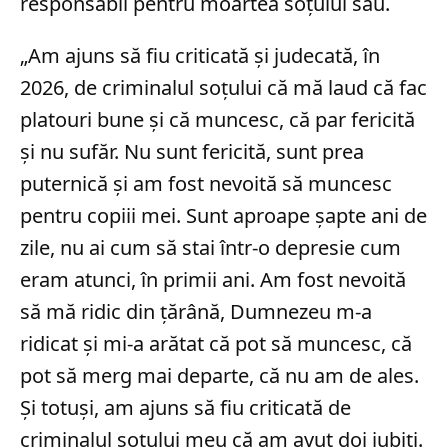
responsabil pentru moartea soțului său.
„Am ajuns să fiu criticată şi judecată, în
2026, de criminalul soţului că mă laud că fac
platouri bune şi că muncesc, că par fericită
şi nu sufăr. Nu sunt fericită, sunt prea
puternică şi am fost nevoită să muncesc
pentru copiii mei. Sunt aproape şapte ani de
zile, nu ai cum să stai într-o depresie cum
eram atunci, în primii ani. Am fost nevoită
să mă ridic din ţărână, Dumnezeu m-a
ridicat şi mi-a arătat că pot să muncesc, că
pot să merg mai departe, că nu am de ales.
Şi totuşi, am ajuns să fiu criticată de
criminalul soţului meu că am avut doi iubiţi.