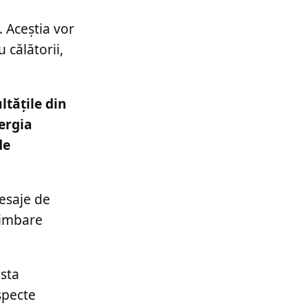
. Aceștia vor
 călătorii,
ltățile din
ergia
de
mesaje de
himbare
asta
specte