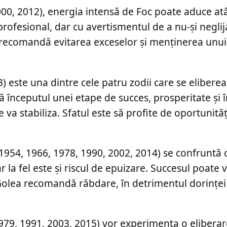
00, 2012), energia intensă de Foc poate aduce atât
profesional, dar cu avertismentul de a nu-și negli
e recomandă evitarea exceselor și menținerea unui
) este una dintre cele patru zodii care se elibere
 începutul unei etape de succes, prosperitate și 
 se va stabiliza. Sfatul este să profite de oportunită
ii 1954, 1966, 1978, 1990, 2002, 2014) se confruntă
r la fel este și riscul de epuizare. Succesul poate 
l Golea recomandă răbdare, în detrimentul dorinței
1979, 1991, 2003, 2015) vor experimenta o elibera