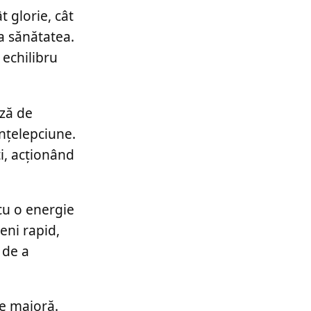
 glorie, cât
ja sănătatea.
 echilibru
ază de
înțelepciune.
ți, acționând
 cu o energie
veni rapid,
 de a
re majoră.