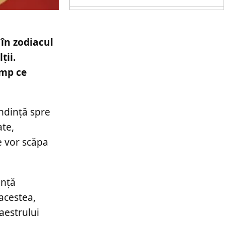
în zodiacul
ții.
imp ce
ndință spre
ate,
e vor scăpa
unță
 acestea,
aestrului