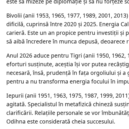
este să mizeze pe diplomație și să nu forțeze s
Bivolii (anii 1953, 1965, 1977, 1989, 2001, 2013
dificilă, cuprinsă între 2020 și 2025. Energia Ca
carieră. Este un an propice pentru investiții și
să aibă încredere în munca depusă, deoarece ro
Anul 2026 aduce pentru Tigri (anii 1950, 1962,
eforturi susținute, aceștia își vor putea recâști
necesară, însă, prudență în fața orgoliului și a
pentru a nu transforma energia focului în impul
Iepurii (anii 1951, 1963, 1975, 1987, 1999, 201
agitată. Specialistul în metafizică chineză susți
clarificării. Relațiile personale se vor îmbunătăț
Odihna este considerată cheia succesului.