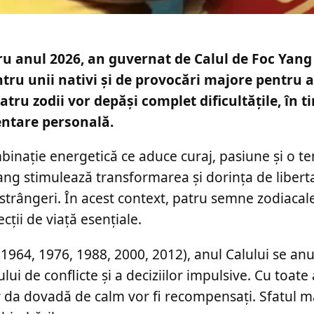
ru anul 2026, an guvernat de Calul de Foc Yang 
tru unii nativi și de provocări majore pentru al
atru zodii vor depăși complet dificultățile, în t
ventare personală.
binație energetică ce aduce curaj, pasiune și o te
Yang stimulează transformarea și dorința de libert
onstrângeri. În acest context, patru semne zodiacal
ecții de viață esențiale.
 1964, 1976, 1988, 2000, 2012), anul Calului se an
lui de conflicte și a deciziilor impulsive. Cu toate
vor da dovadă de calm vor fi recompensați. Sfatul m