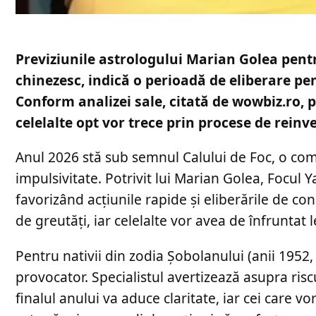
Previziunile astrologului Marian Golea pent
chinezesc, indică o perioadă de eliberare pen
Conform analizei sale, citată de wowbiz.ro, p
celelalte opt vor trece prin procese de rein
Anul 2026 stă sub semnul Calului de Foc, o com
impulsivitate. Potrivit lui Marian Golea, Focul 
favorizând acțiunile rapide și eliberările de c
de greutăți, iar celelalte vor avea de înfruntat l
Pentru nativii din zodia Șobolanului (anii 1952,
provocator. Specialistul avertizează asupra riscu
finalul anului va aduce claritate, iar cei care 