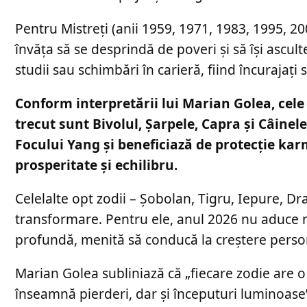
Pentru Mistreți (anii 1959, 1971, 1983, 1995, 200
învăța să se desprindă de poveri și să își ascul
studii sau schimbări în carieră, fiind încurajați 
Conform interpretării lui Marian Golea, cele 
trecut sunt Bivolul, Șarpele, Capra și Câine
Focului Yang și beneficiază de protecție kar
prosperitate și echilibru.
Celelalte opt zodii – Șobolan, Tigru, Iepure, D
transformare. Pentru ele, anul 2026 nu aduce 
profundă, menită să conducă la creștere persona
Marian Golea subliniază că „fiecare zodie are 
înseamnă pierderi, dar și începuturi luminoase”