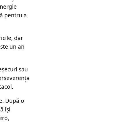
energie
mă pentru a
icile, dar
Este un an
eșecuri sau
perseverența
acol.
le. După o
ă își
ero,