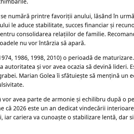
chimbările.
) se numără printre favoriții anului, lăsând în ur
lului le aduce stabilitate, succes financiar și recun
 pentru consolidarea relațiilor de familie. Recoma
adele nu vor întârzia să apară.
 1974, 1986, 1998, 2010) o perioadă de maturizare
ga autoritatea și vor avea ocazia să devină lideri. E
 grabei. Marian Golea îi sfătuiește să mențină un e
sivitate.
1) vor avea parte de armonie și echilibru după o p
ne că 2026 este un an dedicat vindecării interioare
i, iar cariera va cunoaște o stabilizare lentă, dar s