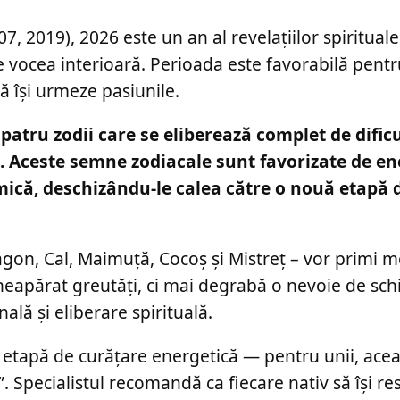
7, 2019), 2026 este un an al revelațiilor spirituale
te vocea interioară. Perioada este favorabilă pentru
să își urmeze pasiunile.
patru zodii care se eliberează complet de dificu
le. Aceste semne zodiacale sunt favorizate de en
mică, deschizându-le calea către o nouă etapă 
ragon, Cal, Maimuță, Cocoș și Mistreț – vor primi 
neapărat greutăți, ci mai degrabă o nevoie de sc
lă și eliberare spirituală.
o etapă de curățare energetică — pentru unii, ace
. Specialistul recomandă ca fiecare nativ să își re