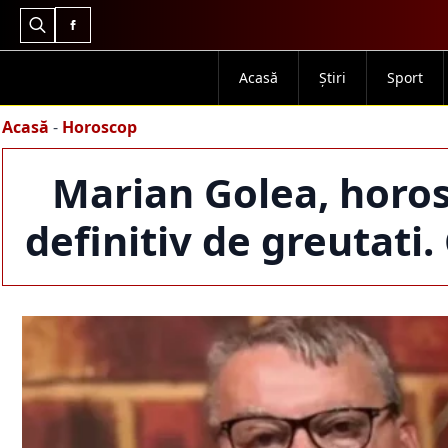
Search
for:
Acasă
Știri
Sport
Acasă
-
Horoscop
Marian Golea, horos
definitiv de greutati.