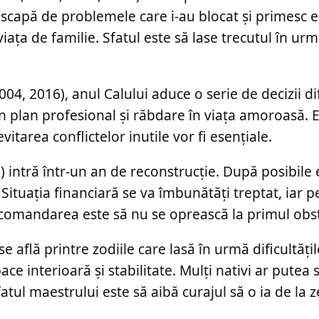
ia scapă de problemele care i-au blocat și primesc 
viața de familie. Sfatul este să lase trecutul în ur
4, 2016), anul Calului aduce o serie de decizii dif
 plan profesional și răbdare în viața amoroasă. 
evitarea conflictelor inutile vor fi esențiale.
) intră într-un an de reconstrucție. După posibile 
 Situația financiară se va îmbunătăți treptat, iar 
ecomandarea este să nu se oprească la primul obst
se află printre zodiile care lasă în urmă dificultăți
e interioară și stabilitate. Mulți nativi ar putea s
tul maestrului este să aibă curajul să o ia de la z