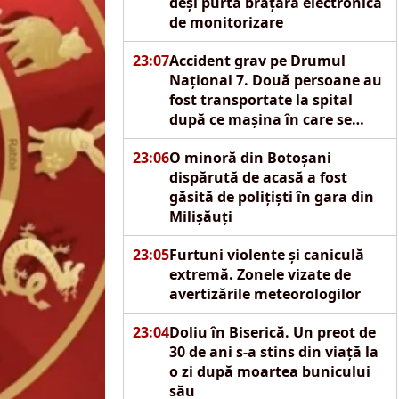
deși purta brățară electronică
de monitorizare
23:07
Accident grav pe Drumul
Național 7. Două persoane au
fost transportate la spital
după ce mașina în care se
aflau s-a izbit de un pod
23:06
O minoră din Botoșani
dispărută de acasă a fost
găsită de polițiști în gara din
Milișăuți
23:05
Furtuni violente și caniculă
extremă. Zonele vizate de
avertizările meteorologilor
23:04
Doliu în Biserică. Un preot de
30 de ani s-a stins din viață la
o zi după moartea bunicului
său