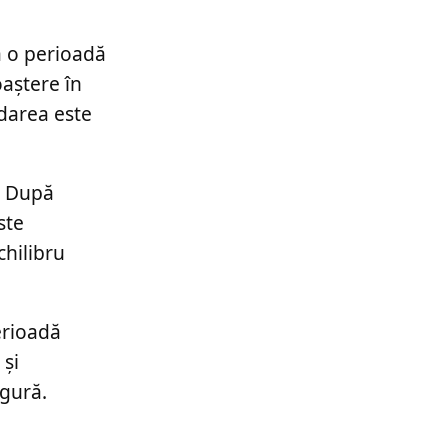
mă o perioadă
oaștere în
ndarea este
. După
ste
chilibru
erioadă
 și
igură.