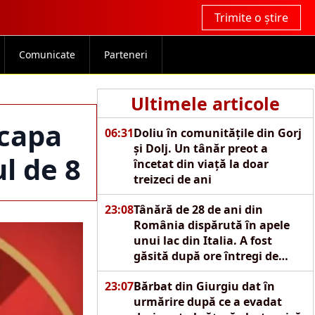
Trimite o știre
Comunicate
Parteneri
Ultimele articole
scapa
06:31
Doliu în comunitățile din Gorj
și Dolj. Un tânăr preot a
ul de 8
încetat din viață la doar
treizeci de ani
23:08
Tânără de 28 de ani din
România dispărută în apele
unui lac din Italia. A fost
găsită după ore întregi de
căutări
23:07
Bărbat din Giurgiu dat în
urmărire după ce a evadat