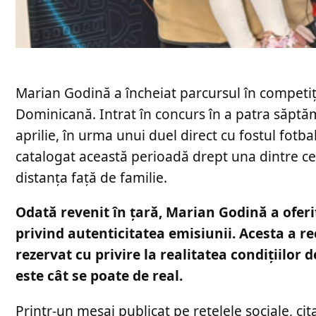
Marian Godină a încheiat parcursul în competi
Dominicană. Intrat în concurs în a patra săptăm
aprilie, în urma unui duel direct cu fostul fotb
catalogat această perioadă drept una dintre cel
distanța față de familie.
Odată revenit în țară, Marian Godină a oferit
privind autenticitatea emisiunii. Acesta a re
rezervat cu privire la realitatea condițiilor 
este cât se poate de real.
Printr-un mesaj publicat pe rețelele sociale, ci