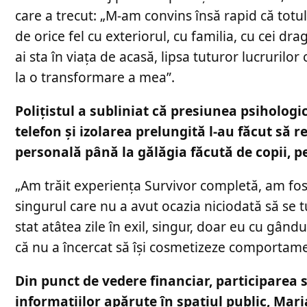
care a trecut: „M-am convins însă rapid că totul
de orice fel cu exteriorul, cu familia, cu cei d
ai sta în viața de acasă, lipsa tuturor lucrurilo
la o transformare a mea”.
Polițistul a subliniat că presiunea psihologic
telefon și izolarea prelungită l-au făcut să re
personală până la gălăgia făcută de copii, p
„Am trăit experiența Survivor completă, am fost
singurul care nu a avut ocazia niciodată să se 
stat atâtea zile în exil, singur, doar eu cu gân
că nu a încercat să își cosmetizeze comportame
Din punct de vedere financiar, participarea
informațiilor apărute în spațiul public, Mar