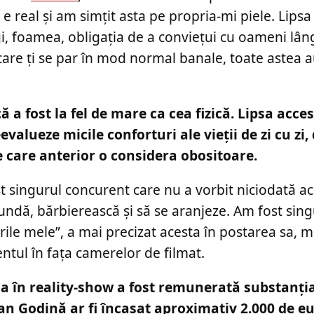
 e real și am simțit asta pe propria-mi piele. Lipsa
ragi, foamea, obligația de a conviețui cu oameni lâ
r care ți se par în mod normal banale, toate astea 
ă a fost la fel de mare ca cea fizică. Lipsa acces
evalueze micile conforturi ale vieții de zi cu zi,
e care anterior o considera obositoare.
 singurul concurent care nu a vorbit niciodată ac
tundă, bărbierească și să se aranjeze. Am fost sing
durile mele”, a mai precizat acesta în postarea sa,
ntul în fața camerelor de filmat.
 sa în reality-show a fost remunerată substanți
ian Godină ar fi încasat aproximativ 2.000 de e