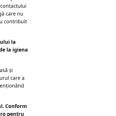
 contactului
ngă care nu
au contribuit
ului la
 de la igiena
asă și
urul care a
 menționând
al. Conform
uro pentru