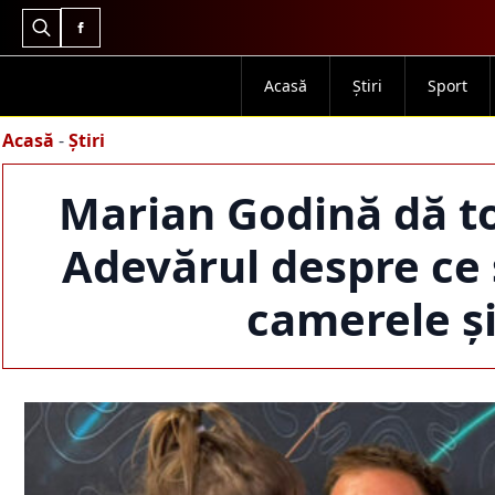
Search
for:
Acasă
Știri
Sport
Acasă
-
Știri
Marian Godină dă to
Adevărul despre ce 
camerele și