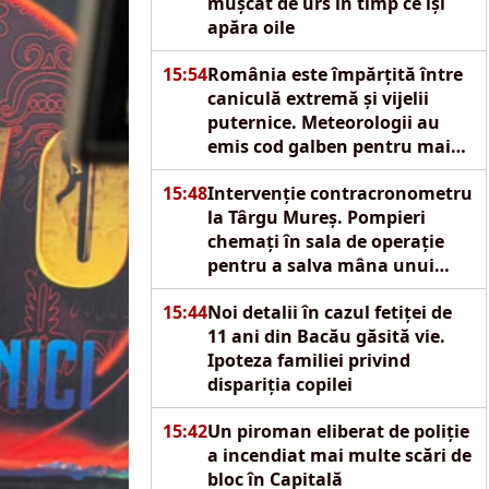
mușcat de urs în timp ce își
apăra oile
15:54
România este împărțită între
caniculă extremă și vijelii
puternice. Meteorologii au
emis cod galben pentru mai
multe regiuni
15:48
Intervenție contracronometru
la Târgu Mureș. Pompieri
chemați în sala de operație
pentru a salva mâna unui
copil de doi ani
15:44
Noi detalii în cazul fetiței de
11 ani din Bacău găsită vie.
Ipoteza familiei privind
dispariția copilei
15:42
Un piroman eliberat de poliție
a incendiat mai multe scări de
bloc în Capitală