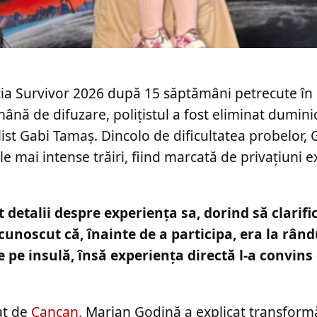
ția Survivor 2026 după 15 săptămâni petrecute în
ână de difuzare, polițistul a fost eliminat dumini
alist Gabi Tamaș. Dincolo de dificultatea probelor,
e mai intense trăiri, fiind marcată de privațiuni e
 detalii despre experiența sa, dorind să clarifi
cunoscut că, înainte de a participa, era la rând
de pe insulă, însă experiența directă l-a convins
tat de
Cancan
, Marian Godină a explicat transformă