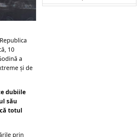
 Republica
că, 10
 Godină a
xtreme și de
ce dubiile
ul său
 că totul
rile prin