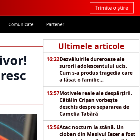
Trimite o știre
Comunicate
Parteneri
Ultimele articole
ivor!
16:22
Dezvăluirile dureroase ale
surorii adolescentului ucis.
presc
Cum s-a produs tragedia care
a lăsat o familie
îngenuncheată de durere
15:57
Motivele reale ale despărțirii.
Cătălin Crișan vorbește
deschis despre separarea de
Camelia Tabără
15:56
Atac nocturn la stână. Un
cioban din Masivul Iezer a fost