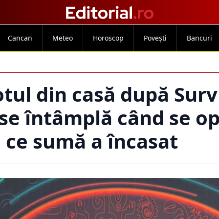
Cancan
Meteo
Horoscop
Povești
Bancuri
tul din casă după Surv
se întâmplă când se o
 ce sumă a încasat