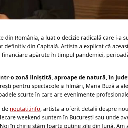
e din România, a luat o decizie radicală care i-a s
t definitiv din Capitală. Artista a explicat că aceas
e financiare apărute în timpul pandemiei, perioadă
 într-o zonă liniștită, aproape de natură, în jude
rești pentru spectacole și filmări, Maria Buză a al
ioadele scurte în care are evenimente profesionale
at de
noutati.info
, artista a oferit detalii despre no
 fiecare weekend suntem în București sau unde a
Noi în chirie stăm foarte puține zile din lună. Am