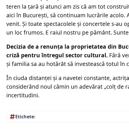
teren la țară și atunci am zis că am tot constru
aici în București, să continuam lucrările acolo
venit. Și toate spectacolele și concertele s-au 
un loc frumos. E raiul nostru pe pământ. Suntem
Decizia de a renunța la proprietatea din Bu
criză pentru întregul sector cultural.
Fără ven
și familia sa au hotărât să investească totul î
În ciuda distanței și a navetei constante, actr
considerând noul cămin un adevărat „colț de rai
incertitudini.
Etichete: