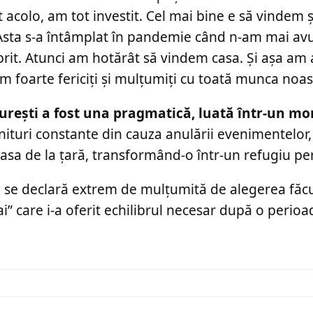
it acolo, am tot investit. Cel mai bine e să vindem 
. Asta s-a întâmplat în pandemie când n-am mai avu
oprit. Atunci am hotărât să vindem casa. Și așa am 
 foarte fericiți și mulțumiți cu toată munca noas
curești a fost una pragmatică, luată într-un m
ituri constante din cauza anulării evenimentelor
n casa de la țară, transformând-o într-un refugiu p
ița se declară extrem de mulțumită de alegerea făc
” care i-a oferit echilibrul necesar după o perioa