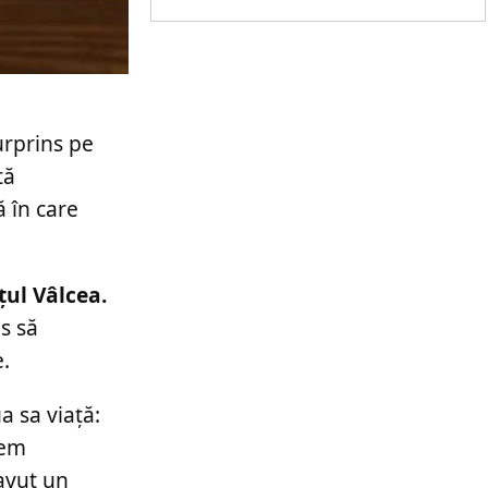
urprins pe
tă
 în care
țul Vâlcea.
es să
.
ua sa viață:
vem
 avut un