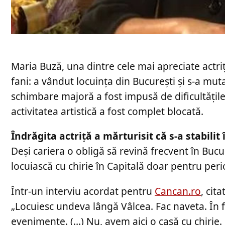
Maria Buză, una dintre cele mai apreciate actriț
fani: a vândut locuința din București și s-a muta
schimbare majoră a fost impusă de dificultățil
activitatea artistică a fost complet blocată.
Îndrăgita actriță a mărturisit că s-a stabilit
Deși cariera o obligă să revină frecvent în Bucu
locuiască cu chirie în Capitală doar pentru per
Într-un interviu acordat pentru
Cancan.ro
, cit
„Locuiesc undeva lângă Vâlcea. Fac naveta. În
evenimente. (…) Nu, avem aici o casă cu chirie. 