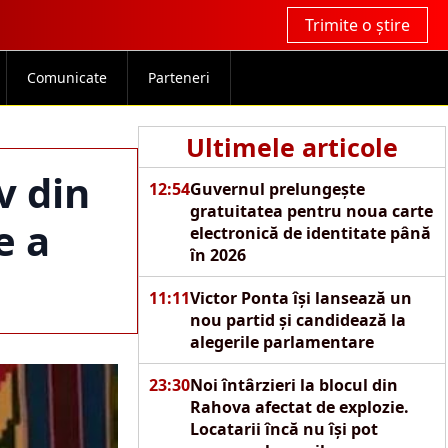
Trimite o știre
Comunicate
Parteneri
Ultimele articole
v din
12:54
Guvernul prelungește
gratuitatea pentru noua carte
e a
electronică de identitate până
în 2026
11:11
Victor Ponta își lansează un
nou partid și candidează la
alegerile parlamentare
23:30
Noi întârzieri la blocul din
Rahova afectat de explozie.
Locatarii încă nu își pot