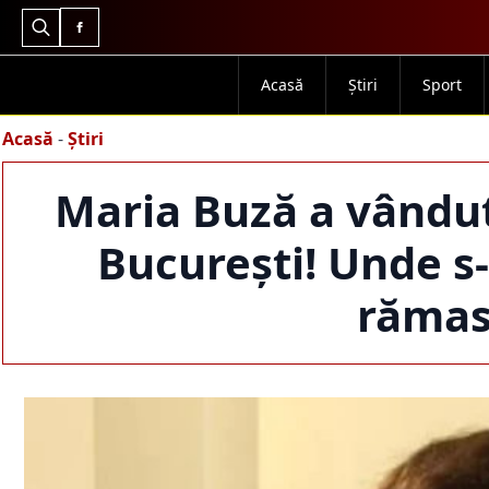
Search
for:
Acasă
Știri
Sport
Acasă
-
Știri
Maria Buză a vândut 
București! Unde s
rămas 