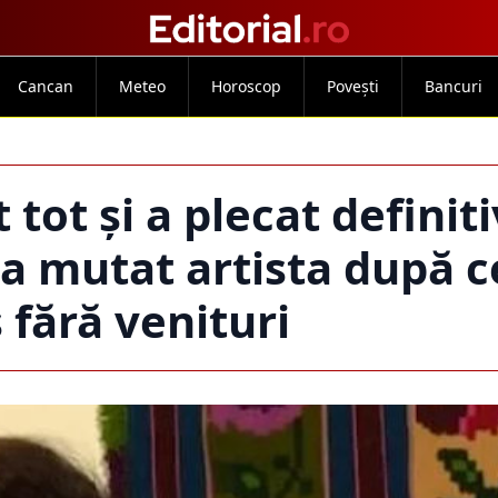
Cancan
Meteo
Horoscop
Povești
Bancuri
tot și a plecat definiti
-a mutat artista după c
fără venituri