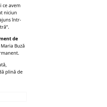
și ce avem
t niciun
ajuns într-
tră”.
oment de
, Maria Buză
ermanent.
ută,
dă plină de