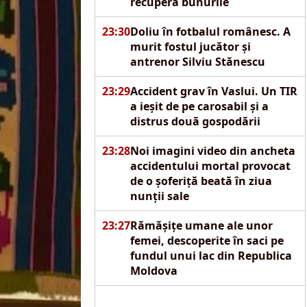
recupera bunurile
23:30
Doliu în fotbalul românesc. A
murit fostul jucător și
antrenor Silviu Stănescu
23:29
Accident grav în Vaslui. Un TIR
a ieșit de pe carosabil și a
distrus două gospodării
23:28
Noi imagini video din ancheta
accidentului mortal provocat
de o șoferiță beată în ziua
nunții sale
23:27
Rămășițe umane ale unor
femei, descoperite în saci pe
fundul unui lac din Republica
Moldova