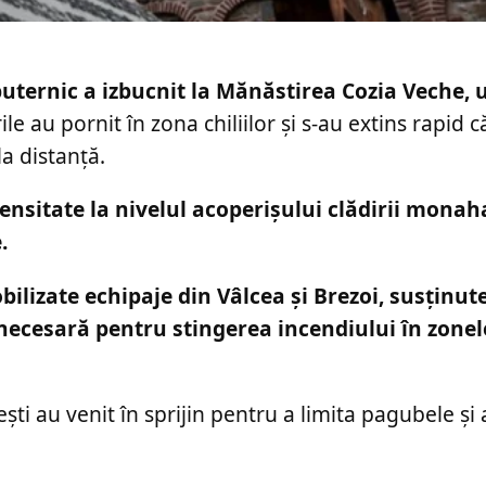
uternic a izbucnit la Mănăstirea Cozia Veche, 
ile au pornit în zona chiliilor și s-au extins rapid c
a distanță.
tensitate la nivelul acoperișului clădirii monah
.
ilizate echipaje din Vâlcea și Brezoi, susținut
 necesară pentru stingerea incendiului în zone
i au venit în sprijin pentru a limita pagubele și 