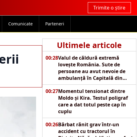
Trimite o știre
Comunicate
Parteneri
Ultimele articole
erii
00:28
Valul de căldură extremă
lovește România. Sute de
persoane au avut nevoie de
ambulanță în Capitală din
cauza caniculei
00:27
Momentul tensionat dintre
Moldo și Kira. Testul poligraf
care a dat totul peste cap în
cuplu
00:26
Bărbat rănit grav într-un
accident cu tractorul în