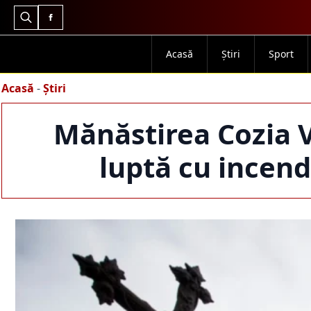
Search
for:
Acasă
Știri
Sport
Acasă
-
Știri
Mănăstirea Cozia V
luptă cu incend