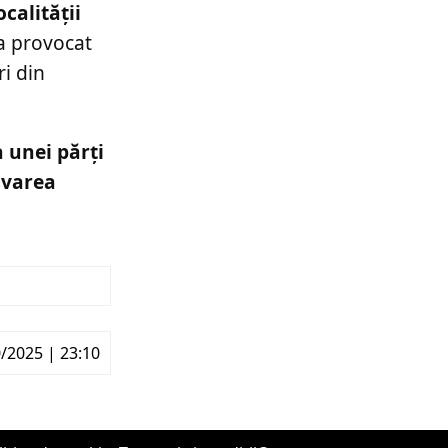
calității
a provocat
ri din
 unei părți
lvarea
/2025 | 23:10