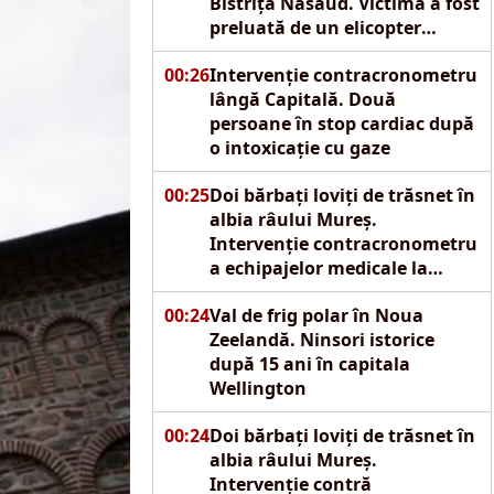
Bistrița Năsăud. Victima a fost
preluată de un elicopter
SMURD
00:26
Intervenție contracronometru
lângă Capitală. Două
persoane în stop cardiac după
o intoxicație cu gaze
00:25
Doi bărbați loviți de trăsnet în
albia râului Mureș.
Intervenție contracronometru
a echipajelor medicale la
Reghin
00:24
Val de frig polar în Noua
Zeelandă. Ninsori istorice
după 15 ani în capitala
Wellington
00:24
Doi bărbați loviți de trăsnet în
albia râului Mureș.
Intervenție contră