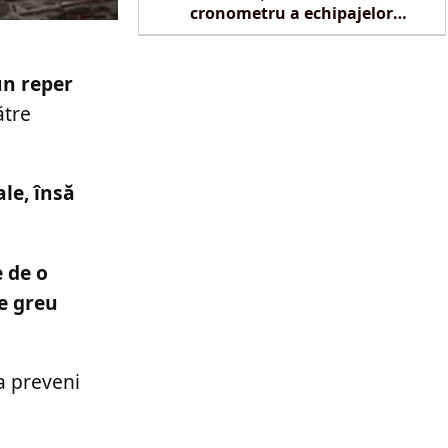
cronometru a echipajelor
SMURD la Reghin
un reper
ătre
ale, însă
e de o
le greu
a preveni