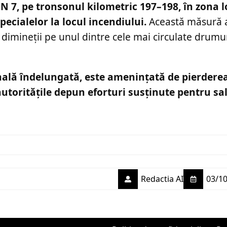
DN 7, pe tronsonul kilometric 197–198, în zona lo
ecialelor la locul incendiului.
Această măsură 
 dimineții pe unul dintre cele mai circulate drumu
ală îndelungată, este amenințată de pierderea
autoritățile depun eforturi susținute pentru sa
Redactia AI
03/10