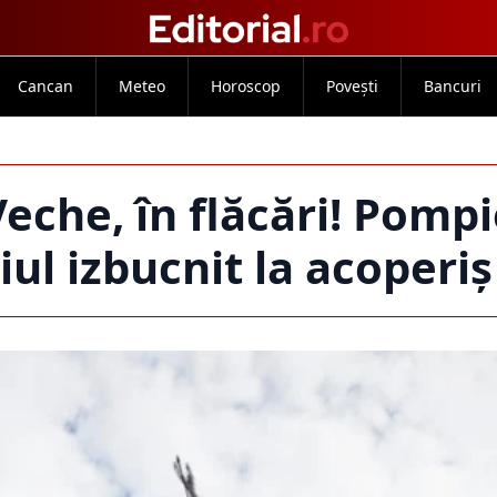
Cancan
Meteo
Horoscop
Povești
Bancuri
eche, în flăcări! Pompi
iul izbucnit la acoperiș