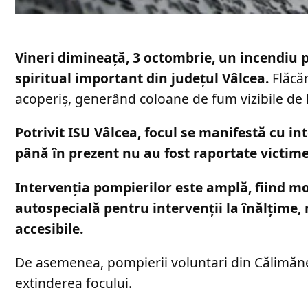
Vineri dimineață, 3 octombrie, un incendiu p
spiritual important din județul Vâlcea.
Flăcăr
acoperiș, generând coloane de fum vizibile de l
Potrivit ISU Vâlcea, focul se manifestă cu in
până în prezent nu au fost raportate victime
Intervenția pompierilor este amplă, fiind mob
autospecială pentru intervenții la înălțime,
accesibile.
De asemenea, pompierii voluntari din Călimăneșt
extinderea focului.