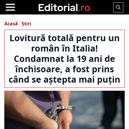
Search
for:
Acasă
-
Știri
Lovitură totală pentru un
român în Italia!
Condamnat la 19 ani de
închisoare, a fost prins
când se aștepta mai puțin