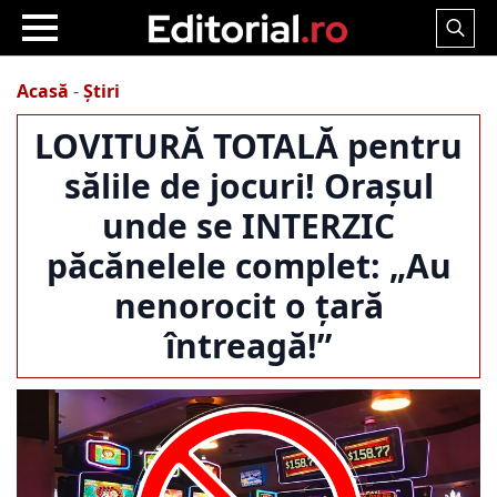
Search
for:
Acasă
-
Știri
LOVITURĂ TOTALĂ pentru
sălile de jocuri! Orașul
unde se INTERZIC
păcănelele complet: „Au
nenorocit o țară
întreagă!”