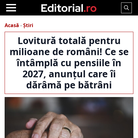
Search
for:
Acasă
-
Știri
Lovitură totală pentru
milioane de români! Ce se
întâmplă cu pensiile în
2027, anunțul care îi
dărâmă pe bătrâni