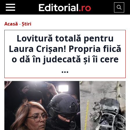
Search
for:
Acasă
-
Știri
Lovitură totală pentru
Laura Crișan! Propria fiică
o dă în judecată și îi cere
…