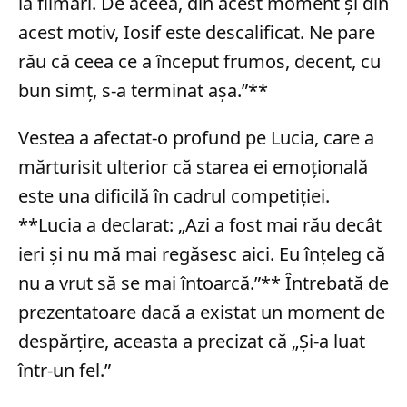
la filmări. De aceea, din acest moment și din
acest motiv, Iosif este descalificat. Ne pare
rău că ceea ce a început frumos, decent, cu
bun simț, s-a terminat așa.”**
Vestea a afectat-o profund pe Lucia, care a
mărturisit ulterior că starea ei emoțională
este una dificilă în cadrul competiției.
**Lucia a declarat: „Azi a fost mai rău decât
ieri și nu mă mai regăsesc aici. Eu înțeleg că
nu a vrut să se mai întoarcă.”** Întrebată de
prezentatoare dacă a existat un moment de
despărțire, aceasta a precizat că „Și-a luat
într-un fel.”