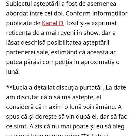
Subiectul așteptării a fost de asemenea
abordat între cei doi. Conform informațiilor
publicate de
Kanal D
, Iosif și-a exprimat
reticența de a mai reveni în show, dar a
lăsat deschisă posibilitatea așteptării
partenerei sale, estimând că aceasta ar
putea părăsi competiția în aproximativ o
lună.
**Lucia a detaliat discuția purtată: „La date
am discutat că o să mă aștepte, el
consideră că maxim o lună voi rămâne. A
spus că-și dorește să vin după el, dar să fac
ce simt. A zis că nu mai poate și eu să aleg
ce e mai bine pentru mine.”** Totuși,