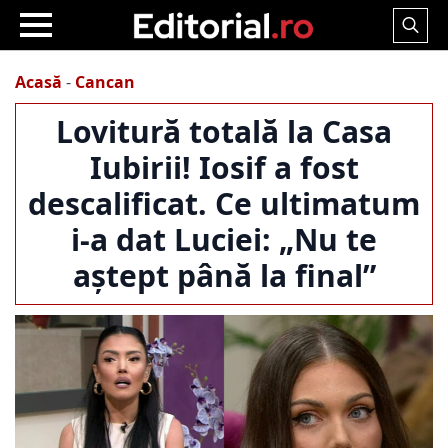
Search
for:
Acasă
-
Cancan
Lovitură totală la Casa
Iubirii! Iosif a fost
descalificat. Ce ultimatum
i-a dat Luciei: „Nu te
aștept până la final”